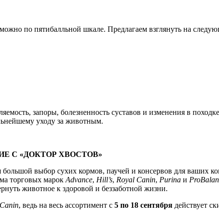
 можно по пятибалльной шкале. Предлагаем взглянуть на следу
емость, запоры, болезненность суставов и изменения в походке
альнейшему уходу за животным.
Е С «ДОКТОР ХВОСТОВ»
 большой выбор сухих кормов, паучей и консервов для ваших ко
рма торговых марок
Advance
,
Hill’s
,
Royal Canin
,
Purina
и
ProBalan
рнуть животное к здоровой и беззаботной жизни.
 Canin
, ведь на весь ассортимент с
5 по 18 сентября
действует ск