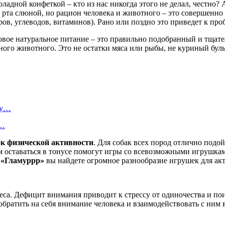
ладной конфеткой – кто из нас никогда этого не делал, честно?
рта слюной, но рацион человека и животного – это совершенно р
ов, углеводов, витаминов). Рано или поздно это приведет к про
вое натуральное питание – это правильно подобранный и тщате
го животного. Это не остатки мяса или рыбы, не куриный бульон
ту…
я…
ок физической активности
. Для собак всех пород отлично подо
там оставаться в тонусе помогут игры со всевозможными игрушк
и
«Гламуррр»
вы найдете огромное разнообразие игрушек для акт
еса. Дефицит внимания приводит к стрессу от одиночества и п
обратить на себя внимание человека и взаимодействовать с ним 