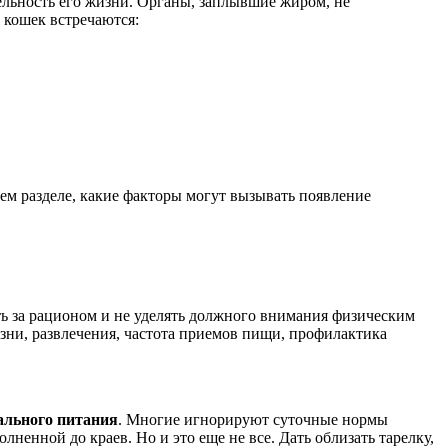
ельность его жизни. Органы, заплывшие жиром, не
 кошек встречаются:
ем разделе, какие факторы могут вызывать появление
ть за рационом и не уделять должного внимания физическим
изни, развлечения, частота приемов пищи, профилактика
ального питания
. Многие игнорируют суточные нормы
лненной до краев. Но и это еще не все. Дать облизать тарелку,