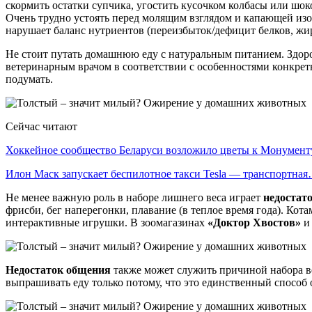
скормить остатки супчика, угостить кусочком колбасы или шоко
Очень трудно устоять перед молящим взглядом и капающей изо 
нарушает баланс нутриентов (переизбыток/дефицит белков, жир
Не стоит путать домашнюю еду с натуральным питанием. Здоро
ветеринарным врачом в соответствии с особенностями конкретно
подумать.
Сейчас читают
Хоккейное сообщество Беларуси возложило цветы к Монумен
Илон Маск запускает беспилотное такси Tesla — транспортна
Не менее важную роль в наборе лишнего веса играет
недостат
фрисби, бег наперегонки, плавание (в теплое время года). Ко
интерактивные игрушки. В зоомагазинах
«Доктор Хвостов»
Недостаток общения
также может служить причиной набора в
выпрашивать еду только потому, что это единственный способ 