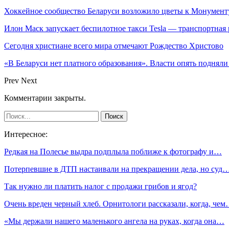
Хоккейное сообщество Беларуси возложило цветы к Монумен
Илон Маск запускает беспилотное такси Tesla — транспортная
Сегодня христиане всего мира отмечают Рождество Христово
«В Беларуси нет платного образования». Власти опять поднял
Prev
Next
Комментарии закрыты.
Интересное:
Редкая на Полесье выдра подплыла поближе к фотографу и…
Потерпевшие в ДТП настаивали на прекращении дела, но суд
Так нужно ли платить налог с продажи грибов и ягод?
Очень вреден черный хлеб. Орнитологи рассказали, когда, че
«Мы держали нашего маленького ангела на руках, когда она…