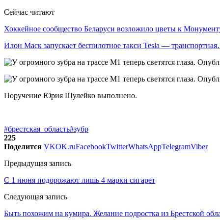
Сейчас читают
Хоккейное сообщество Беларуси возложило цветы к Монумен
Илон Маск запускает беспилотное такси Tesla — транспортна
Поручение Юрия Шулейко выполнено.
#брестская_область
#зубр
225
Поделится
VK
OK.ru
Facebook
Twitter
WhatsApp
Telegram
Viber
Предыдущая запись
С 1 июня подорожают лишь 4 марки сигарет
Следующая запись
Быть похожим на кумира. Желание подростка из Брестской обл