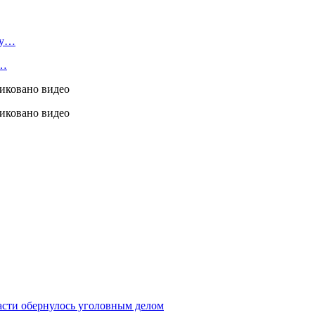
ту…
я…
асти обернулось уголовным делом