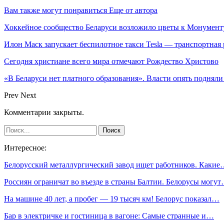
Вам также могут понравиться
Еще от автора
Хоккейное сообщество Беларуси возложило цветы к Монумен
Илон Маск запускает беспилотное такси Tesla — транспортная
Сегодня христиане всего мира отмечают Рождество Христово
«В Беларуси нет платного образования». Власти опять поднял
Prev
Next
Комментарии закрыты.
Интересное:
Белорусский металлургический завод ищет работников. Каки
Россиян ограничат во въезде в страны Балтии. Белорусы могу
На машине 40 лет, а пробег — 19 тысяч км! Белорус показал…
Бар в электричке и гостиница в вагоне: Самые странные и…