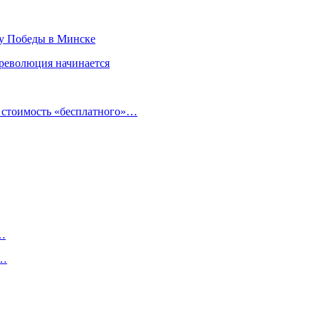
ту Победы в Минске
 революция начинается
и стоимость «бесплатного»…
е…
т…