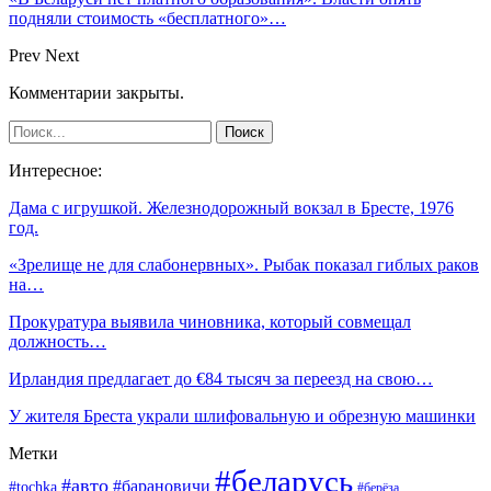
подняли стоимость «бесплатного»…
Prev
Next
Комментарии закрыты.
Интересное:
Дама с игрушкой. Железнодорожный вокзал в Бресте, 1976
год.
«Зрелище не для слабонервных». Рыбак показал гиблых раков
на…
Прокуратура выявила чиновника, который совмещал
должность…
Ирландия предлагает до €84 тысяч за переезд на свою…
У жителя Бреста украли шлифовальную и обрезную машинки
Метки
#беларусь
#авто
#барановичи
#tochka
#берёза