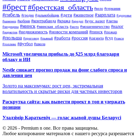
#брест
#брестская_область
#вело
#германия
#гибель
#дети
#зарплата
#животное
#гродно
#дальнобойщик
#здоровье
#контрабанда
#кража
#кобрин
#курс_валют
#литва
#каменец
#кредит
#минск
#налог
#мошенничество
#минская_область
#медицина
#мото
#новости компаний
#недвижимость
#пинск
#пожар
#наркотик
#польша
#работа
#россия
#суд
#сигарета
#приговор
#пьяный
#такси
#футбол
#школа
#топливо
Microsoft увеличила прибыль до $25 млрд благодаря
облаку и ИИ
Nestle снижает прогноз продаж на фоне слабого спроса и
давления цен
Золото на максимумах: рост цен, экстремальная
волатильность и скрытые риски для частных инвесторов
Раскрутка сайта: как вывести проект в топ и удержать
позиции
Уладзімір Караткевіч — голас жывой душы Беларусі
© 2026 - Premium n one. Все права защищены.
Любое копирование материалов с нашего ресурса разрешается