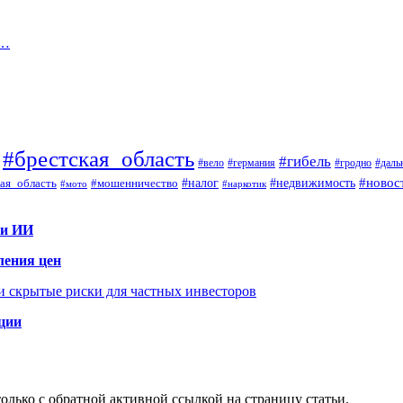
о…
#брестская_область
#гибель
#вело
#гродно
#даль
#германия
#налог
#новос
#мошенничество
#недвижимость
ая_область
#мото
#наркотик
 и ИИ
ления цен
 и скрытые риски для частных инвесторов
иции
олько с обратной активной ссылкой на страницу статьи.