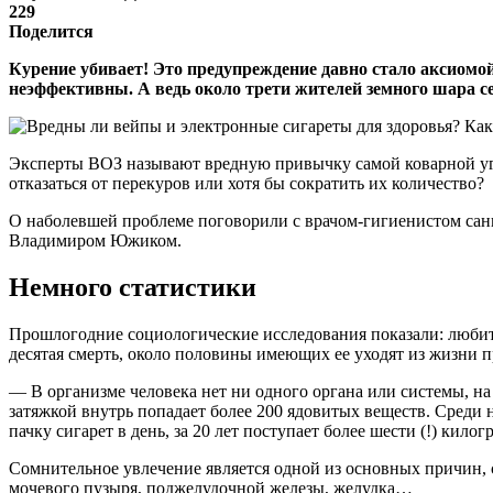
229
Поделится
Курение убивает! Это предупреждение давно стало аксиомо
неэффективны. А ведь около трети жителей земного шара с
Эксперты ВОЗ называют вредную привычку самой коварной угр
отказаться от перекуров или хотя бы сократить их количество?
О наболевшей проблеме поговорили с врачом-гигиенистом сан
Владимиром Южиком.
Немного статистики
Прошлогодние социологические исследования показали: любит
десятая смерть, около половины имеющих ее уходят из жизни 
— В организме человека нет ни одного органа или системы, н
затяжкой внутрь попадает более 200 ядовитых веществ. Среди
пачку сигарет в день, за 20 лет поступает более шести (!) кило
Сомнительное увлечение является одной из основных причин, 
мочевого пузыря, поджелудочной железы, желудка…