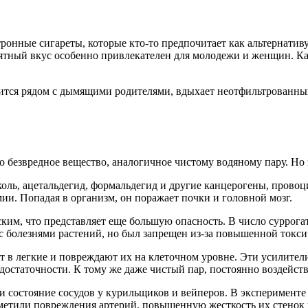
ронные сигареты, которые кто-то предпочитает как альтернативу
тный вкус особенно привлекателен для молодежи и женщин. Как
ится рядом с дымящими родителями, вдыхает неотфильтрованный
 безвредное вещество, аналогичное чистому водяному пару. Но э
коль, ацетальдегид, формальдегид и другие канцерогены, прово
и. Попадая в организм, он поражает почки и головной мозг.
им, что представляет еще большую опасность. В число суррогат
с болезнями растений, но был запрещен из-за повышенной токси
ют в легкие и повреждают их на клеточном уровне. Эти усилите
достаточности. К тому же даже чистый пар, постоянно воздейств
 состояние сосудов у курильщиков и вейперов. В эксперименте у
метили повреждения артерий, повышенную жесткость их стенок и