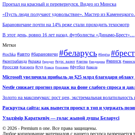
Проехал на красный и перевернулся. Видео из Минска
«Пусть люди получают удовольствие». Мастер из Каменецког
Барановичане почти на 14% реже стали проходить техосмотр
В этот день, ровно 16 лет назад, футболисты «Динамо-Брест»…
Метки
#беларусь
#брест
#авто
#барановичи
#tochka
#берёза
#минск
#контрабанда
#кража
#курс_валют
#литва
#минск
#кредит
#медицина
#россия
#футбол
#суд
#сигарета
#школа
#топливо
#такси
Microsoft увеличила прибыль до $25 млрд благодаря облаку
Nestle снижает прогноз продаж на фоне слабого спроса и дав
Золото на максимумах: рост цен, экстремальная волатильность
Раскрутка сайта: как вывести проект в топ и удержать поз
Уладзімір Караткевіч — голас жывой душы Беларусі
© 2026 - Premium n one. Все права защищены.
Любое копирование материалов с нашего ресурса разрешается т