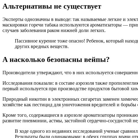
Альтернативы не существует
Эксперты однозначны в выводе: так называемые легкие и элект
маскировки горечи табака используются ароматизаторы — прия
случаев заболевания раком нижней доли легких.
Пассивное курение тоже опасно! Ребенок, который наход
других вредных веществ.
А насколько безопасны вейпы?
Производители утверждают, что в них используется совершенно
Исследования показали: в составе аэрозоля также пропиленгли
первый используется при производстве продуктов бытовой хими
Природный никотин в электронных сигаретах заменен химическ
хозяйстве как пестицид для уничтожения вредителей и борьбы 
Кроме того, содержащиеся в аэрозоле ароматизаторы проника
развитие пневмонии, астмы, застойной сердечно-сосудистой не
В ходе одного из недавних исследований ученые сравнили
Результаты были одинаковыми: в обеих группах врачи от