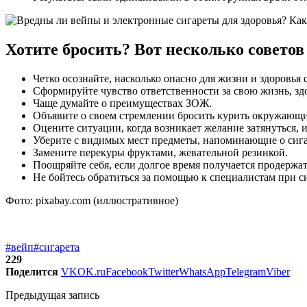
Хотите бросить? Вот несколько советов
Четко осознайте, насколько опасно для жизни и здоровья
Сформируйте чувство ответственности за свою жизнь, з
Чаще думайте о преимуществах ЗОЖ.
Объявите о своем стремлении бросить курить окружающим,
Оцените ситуации, когда возникает желание затянуться, и
Уберите с видимых мест предметы, напоминающие о сига
Замените перекуры фруктами, жевательной резинкой.
Поощряйте себя, если долгое время получается продержат
Не бойтесь обратиться за помощью к специалистам при с
Фото: pixabay.com (иллюстративное)
#вейп
#сигарета
229
Поделится
VK
OK.ru
Facebook
Twitter
WhatsApp
Telegram
Viber
Предыдущая запись