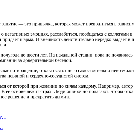
занятие — это привычка, которая может превратиться в зависим
 о негативных эмоциях, расслабиться, пообщаться с коллегами 
и придает шарма. И внешность действительно нередко выдает в 
али.
полугода до шести лет. На начальной стадии, пока не появилась 
омпании за доверительной беседой.
зывает отвращение, отказаться от него самостоятельно невозмож
тва нервной и сердечно-сосудистой систем.
иться от которой при желании по силам каждому. Например, авто
. В ее основе лежит страх. Люди ошибочно полагают: чтобы отказ
ьное решение и прекратить дымить.
ту…
я…