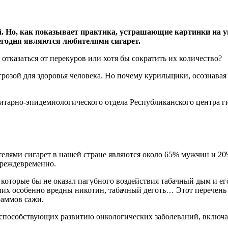
й. Но, как показывает практика, устрашающие картинки на у
егодня являются любителями сигарет.
озой для здоровья человека. Но почему курильщики, осознавая 
итарно-эпидемиологического отдела Республиканского центра 
елями сигарет в нашей стране являются около 65% мужчин и 20
преждевременно.
а которые бы не оказал пагубного воздействия табачный дым и 
 них особенно вредны никотин, табачный деготь… Этот перечен
граммов сажи.
способствующих развитию онкологических заболеваний, включая 