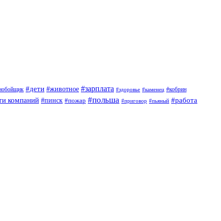
#дети
#зарплата
#животное
нобойщик
#кобрин
#здоровье
#каменец
#польша
ти компаний
#работа
#пинск
#пожар
#приговор
#пьяный