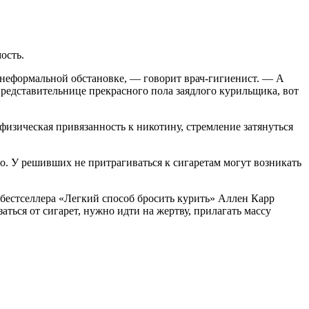
ость.
в неформальной обстановке, — говорит врач-гигиенист. — А
представительнице прекрасного пола заядлого курильщика, вот
физическая привязанность к никотину, стремление затянуться
но. У решивших не притрагиваться к сигаретам могут возникать
р бестселлера «Легкий способ бросить курить» Аллен Карр
аться от сигарет, нужно идти на жертву, прилагать массу