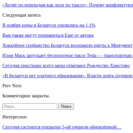
«Ходят по переходам как лоси по трассе». Почему конфликтую
Следующая запись
В ноябре цены в Беларуси снизились на 1,1%
Вам также могут понравиться
Еще от автора
Хоккейное сообщество Беларуси возложило цветы к Монумен
Илон Маск запускает беспилотное такси Tesla — транспортная
Сегодня христиане всего мира отмечают Рождество Христово
«В Беларуси нет платного образования». Власти опять поднял
Prev
Next
Комментарии закрыты.
Интересное:
Сегодня состоится открытие 5-ой очереди обновлённой…