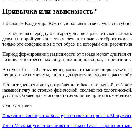
Привычка или зависимость?
По словам Владимира Южика, в большинстве случаев пагубное 
— Закуривая очередную сигарету, человек рассчитывает забыть
девушки порой уверены, что увлечение помогает сбросить вес 
только это совершенно не тот образ, на который они рассчитыв
Период формирования зависимости от табака может длиться от 
возникает в стрессовых ситуациях или, наоборот, в приятной к
А спустя 15 — 20 лет курения, когда это занятие порой уже вы
неприятные симптомы, вплоть до приступов удушья, расстройс
Есть и те, кто считает употребление табака привычкой, избав
называет тягу не столько физической, сколько психологической
усилий. Однако для этого достаточно лишь принять окончател
Сейчас читают
Хоккейное сообщество Беларуси возложило цветы к Монумен
Илон Маск запускает беспилотное такси Tesla — транспортна