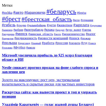
Метки
#беларусь
#авто
#барановичи
#tochka
#берёза
#брест
#брестская_область
#вело
#германия
#гибель
#дети
#зарплата
#животное
#гродно
#дальнобойщик
#здоровье
#контрабанда
#кража
#кобрин
#курс_валют
#литва
#каменец
#кредит
#минск
#налог
#мошенничество
#минская_область
#медицина
#мото
#новости компаний
#недвижимость
#пинск
#пожар
#наркотик
#польша
#работа
#россия
#суд
#сигарета
#приговор
#пьяный
#такси
#футбол
#школа
#топливо
Microsoft увеличила прибыль до $25 млрд благодаря
облаку и ИИ
Nestle снижает прогноз продаж на фоне слабого спроса и
давления цен
Золото на максимумах: рост цен, экстремальная
волатильность и скрытые риски для частных инвесторов
Раскрутка сайта: как вывести проект в топ и удержать
позиции
Уладзімір Караткевіч — голас жывой душы Беларусі