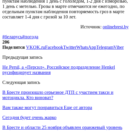
пунктам наблюдения 1 день с гололедом, 1-2 дня с изморозью,
1 день с метелью. Грозы в марте отмечаются не ежегодно, по
отдельным пунктам наблюдения повторяемость гроз в марте
составляет 1-4 дня с грозой за 10 лет.
Источник:
onlinebrest.by
#беларусь
#погода
206
Поделится
VK
OK.ru
Facebook
Twitter
WhatsApp
Telegram
Viber
Предыдущая запись
Не Persil, а «Персил». Российское подразделение Henkel
русифицирует названия
Следующая запись
В Бресте произошло серьезное ДТП с участием такси и
мотоцикла. Кто виноват?
Вам также могут понравиться
Еще от автора
Сегодня будет очень жарко
В Бресте и области 25 ноября объявлен оранжевый уровень