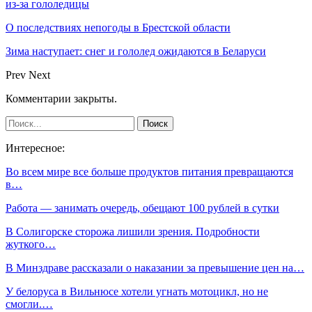
из-за гололедицы
О последствиях непогоды в Брестской области
Зима наступает: снег и гололед ожидаются в Беларуси
Prev
Next
Комментарии закрыты.
Интересное:
Во всем мире все больше продуктов питания превращаются
в…
Работа — занимать очередь, обещают 100 рублей в сутки
В Солигорске сторожа лишили зрения. Подробности
жуткого…
В Минздраве рассказали о наказании за превышение цен на…
У белоруса в Вильнюсе хотели угнать мотоцикл, но не
смогли.…