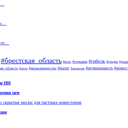
ал…
ми…
ь от…
#брестская_область
#гибель
#вело
#гродно
#даль
#германия
#налог
#новос
#мошенничество
#недвижимость
ая_область
#мото
#наркотик
 и ИИ
ления цен
 и скрытые риски для частных инвесторов
иции