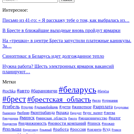
Интересное:
Письмо из 41-го: « Я расскажу тебе о том, как выбралась из…
В Бресте в ближайшие выходные вновь пройдут ярмарки
На «трешки» в центре Бреста запустили платежные каникулы.
За…
Синоптики: в Беларусь идет долгожданное тепло
Нужна работа? Шесть электронных ярмарок вакансий
планируют…
Метки
#беларусь
#авто
#барановичи
#tochka
#берёза
#брест
#брестская_область
#вело
#германия
#гибель
#дети
#зарплата
#животное
#гродно
#дальнобойщик
#здоровье
#контрабанда
#кража
#кобрин
#курс_валют
#литва
#каменец
#кредит
#минск
#налог
#мошенничество
#минская_область
#медицина
#мото
#новости компаний
#недвижимость
#пинск
#пожар
#наркотик
#польша
#работа
#россия
#суд
#сигарета
#приговор
#пьяный
#такси