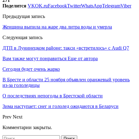
271
Поделится
VK
OK.ru
Facebook
Twitter
WhatsApp
Telegram
Viber
Предыдущая запись
Женщина выпила на жаре два литра воды и умерла
Следующая запись
ДТП в Лунинецком районе: такси «встретилось» с Audi Q7
Вам также могут понравиться
Еще от автора
Сегодня будет очень жарко
В Бресте и области 25 ноября объявлен оранжевый уровень
из-за гололедицы
О последствиях непогоды в Брестской области
Зима наступает: снег и гололед ожидаются в Беларуси
Prev
Next
Комментарии закрыты.