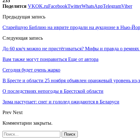
235
Поделится
VK
OK.ru
Facebook
Twitter
WhatsApp
Telegram
Viber
Предыдущая запись
Старейшую Библию на иврите продали на аукционе в Нью-Йорк
Следующая запись
До 60 км/ч можно не пристёгиваться? Мифы и правда о ремнях
Вам также могут понравиться
Еще от автора
Сегодня будет очень жарко
В Бресте и области 25 ноября объявлен оранжевый уровень из-
О последствиях непогоды в Брестской области
Зима наступает: снег и гололед ожидаются в Беларуси
Prev
Next
Комментарии закрыты.