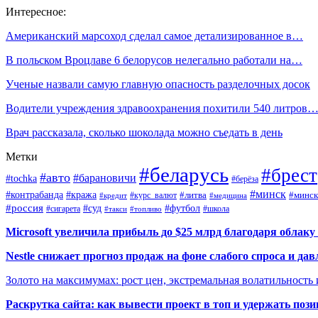
Интересное:
Американский марсоход сделал самое детализированное в…
В польском Вроцлаве 6 белорусов нелегально работали на…
Ученые назвали самую главную опасность разделочных досок
Водители учреждения здравоохранения похитили 540 литров
Врач рассказала, сколько шоколада можно съедать в день
Метки
#беларусь
#брест
#авто
#барановичи
#tochka
#берёза
#минск
#контрабанда
#кража
#курс_валют
#литва
#минск
#кредит
#медицина
#россия
#футбол
#суд
#сигарета
#школа
#топливо
#такси
Microsoft увеличила прибыль до $25 млрд благодаря облаку
Nestle снижает прогноз продаж на фоне слабого спроса и дав
Золото на максимумах: рост цен, экстремальная волатильность
Раскрутка сайта: как вывести проект в топ и удержать поз