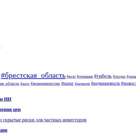
…
#брестская_область
#гибель
#вело
#гродно
#даль
#германия
#налог
#новос
#мошенничество
#недвижимость
ая_область
#мото
#наркотик
 и ИИ
ления цен
 и скрытые риски для частных инвесторов
иции