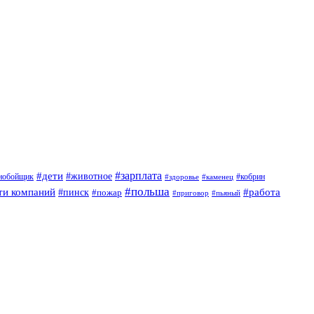
#дети
#зарплата
#животное
нобойщик
#кобрин
#здоровье
#каменец
#польша
ти компаний
#работа
#пинск
#пожар
#приговор
#пьяный