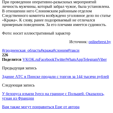
При проведении оперативно-разыскных мероприятий
личность мужчины, который забрал чужое, была установлена.
В отношении него Слонимским районным отделом
Следственного комитета возбуждено уголовное дело по статье
«Кража». К слову, ранее подозреваемый не отличался
примерным поведением. За его плечами имеется судимость.
Фото: носит иллюстративный характер
Источник:
onlinebrest.by
#гродненская_область
#кража
#слоним
#такси
226
Поделится
VK
OK.ru
Facebook
Twitter
WhatsApp
Telegram
Viber
Предыдущая запись
Здание АТС в Пинске продали с торгов за 144 тысячи рублей
Следующая запись
У белоруса изъяли Iveco на границе с Польшей. Оказалось,
угнан из Франции
Вам также могут понравиться
Еще от автора