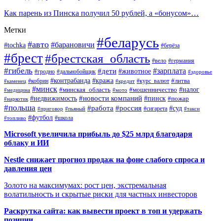
Как парень из Пинска получил 50 рублей, а «бонусом»…
Метки
#беларусь
#авто
#барановичи
#tochka
#берёза
#брест
#брестская_область
#вело
#германия
#гибель
#дети
#зарплата
#животное
#гродно
#дальнобойщик
#здоровье
#контрабанда
#кража
#кобрин
#курс_валют
#литва
#каменец
#кредит
#минск
#налог
#мошенничество
#минская_область
#медицина
#мото
#новости компаний
#недвижимость
#пинск
#пожар
#наркотик
#польша
#работа
#россия
#суд
#сигарета
#приговор
#пьяный
#такси
#футбол
#школа
#топливо
Microsoft увеличила прибыль до $25 млрд благодаря
облаку и ИИ
Nestle снижает прогноз продаж на фоне слабого спроса и
давления цен
Золото на максимумах: рост цен, экстремальная
волатильность и скрытые риски для частных инвесторов
Раскрутка сайта: как вывести проект в топ и удержать
позиции