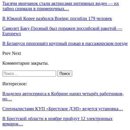
Тысячи минчанок стали актрисами интимных видео — их
тайно снимали в примерочных…
В Южной Корее разбился Boeing: погибли 179 человек
Самолет Баку-Грозный был поражен российской ракетой —
Euronews
В Беларуси произошёл крупный пожар в пассажирском поезде
Prev
Next
Комментарии закрыты.
Интересное:
Владелец автосервиса в Кобрине нанял четырёх работников,
но…
Специалистами КУП «Брестское ДЭП» ведется установка…
В Брестской области в ноябре пройдут 12 электронных
ярмарок…