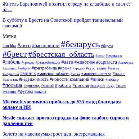
Житель Барановичей похитил ограду на кладбище и сдал ее
на…
В субботу в Бресте на Советской пройдет танцевальный
флешмоб
Метки
#беларусь
#авто
#барановичи
#tochka
#берёза
#брест
#брестская_область
#вело
#германия
#гибель
#дети
#зарплата
#животное
#гродно
#дальнобойщик
#здоровье
#контрабанда
#кража
#кобрин
#курс_валют
#литва
#каменец
#кредит
#минск
#налог
#мошенничество
#минская_область
#медицина
#мото
#новости компаний
#недвижимость
#пинск
#пожар
#наркотик
#польша
#работа
#россия
#суд
#сигарета
#приговор
#пьяный
#такси
#футбол
#школа
#топливо
Microsoft увеличила прибыль до $25 млрд благодаря
облаку и ИИ
Nestle снижает прогноз продаж на фоне слабого спроса и
давления цен
Золото на максимумах: рост цен, экстремальная