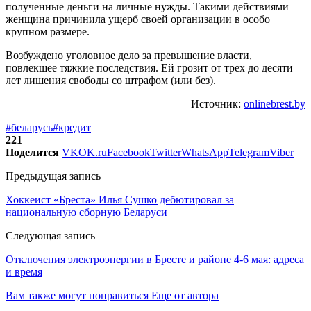
полученные деньги на личные нужды. Такими действиями
женщина причинила ущерб своей организации в особо
крупном размере.
Возбуждено уголовное дело за превышение власти,
повлекшее тяжкие последствия. Ей грозит от трех до десяти
лет лишения свободы со штрафом (или без).
Источник:
onlinebrest.by
#беларусь
#кредит
221
Поделится
VK
OK.ru
Facebook
Twitter
WhatsApp
Telegram
Viber
Предыдущая запись
Хоккеист «Бреста» Илья Сушко дебютировал за
национальную сборную Беларуси
Следующая запись
Отключения электроэнергии в Бресте и районе 4-6 мая: адреса
и время
Вам также могут понравиться
Еще от автора