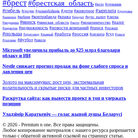
#брест
#брестская_область
#вело
#германия
#гибель
#дети
#зарплата
#животное
#гродно
#дальнобойщик
#здоровье
#контрабанда
#кража
#кобрин
#курс_валют
#литва
#каменец
#кредит
#минск
#налог
#мошенничество
#минская_область
#медицина
#мото
#новости компаний
#недвижимость
#пинск
#пожар
#наркотик
#польша
#работа
#россия
#суд
#сигарета
#приговор
#пьяный
#такси
#футбол
#школа
#топливо
Microsoft увеличила прибыль до $25 млрд благодаря
облаку и ИИ
Nestle снижает прогноз продаж на фоне слабого спроса и
давления цен
Золото на максимумах: рост цен, экстремальная
волатильность и скрытые риски для частных инвесторов
Раскрутка сайта: как вывести проект в топ и удержать
позиции
Уладзімір Караткевіч — голас жывой душы Беларусі
© 2026 - Premium n one. Все права защищены.
Любое копирование материалов с нашего ресурса разрешается
только с обратной активной ссылкой на страницу статьи.