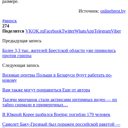
размере.
Источник:
onlinebrest.by
#минск
274
Поделится
VK
OK.ru
Facebook
Twitter
WhatsApp
Telegram
Viber
Предыдущая запись
Более 3,3 тыс. жителей Брестской области уже привились
против гриппа
Следующая запись
Визовые центры Польши в Беларуси будут работать по-
новому
Вам также могут понравиться
Еще от автора
Тысячи минчанок стали актрисами интимных видео — их
тайно снимали в примерочных…
В Южной Корее разбился Boeing: погибли 179 человек
Самолет Баку-Грозный был поражен российской ракетой —