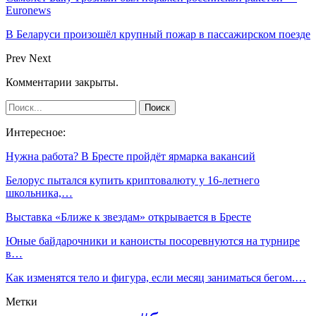
Euronews
В Беларуси произошёл крупный пожар в пассажирском поезде
Prev
Next
Комментарии закрыты.
Интересное:
Нужна работа? В Бресте пройдёт ярмарка вакансий
Белорус пытался купить криптовалюту у 16-летнего
школьника,…
Выставка «Ближе к звездам» открывается в Бресте
Юные байдарочники и каноисты посоревнуются на турнире
в…
Как изменятся тело и фигура, если месяц заниматься бегом.…
Метки