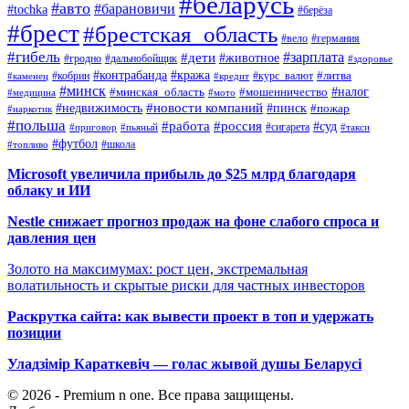
#беларусь
#авто
#барановичи
#tochka
#берёза
#брест
#брестская_область
#вело
#германия
#гибель
#дети
#зарплата
#животное
#гродно
#дальнобойщик
#здоровье
#контрабанда
#кража
#кобрин
#курс_валют
#литва
#каменец
#кредит
#минск
#налог
#мошенничество
#минская_область
#медицина
#мото
#новости компаний
#недвижимость
#пинск
#пожар
#наркотик
#польша
#работа
#россия
#суд
#сигарета
#приговор
#пьяный
#такси
#футбол
#школа
#топливо
Microsoft увеличила прибыль до $25 млрд благодаря
облаку и ИИ
Nestle снижает прогноз продаж на фоне слабого спроса и
давления цен
Золото на максимумах: рост цен, экстремальная
волатильность и скрытые риски для частных инвесторов
Раскрутка сайта: как вывести проект в топ и удержать
позиции
Уладзімір Караткевіч — голас жывой душы Беларусі
© 2026 - Premium n one. Все права защищены.