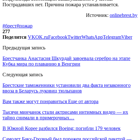
Пострадавших нет. Причина пожара устанавливается.
Источник:
onlinebrest.by
#брест
#пожар
277
Поделится
VK
OK.ru
Facebook
Twitter
WhatsApp
Telegram
Viber
Предыдущая запись
Брестчанка Анастасия Шкурдай завоевала серебро на этапе
Кубка мира по плаванию в Венгрии
Следующая запись
Брестские таможенники установили два факта незаконного
ввоза в Беларусь луковиц тюльпанов
Вам также могут понравиться
Еще от автора
Тысячи минчанок стали актрисами интимных видео — их
тайно снимали в примерочных…
В Южной Корее разбился Boeing: погибли 179 человек
Самолет Баку-Грозный был поражен российской ракетой —