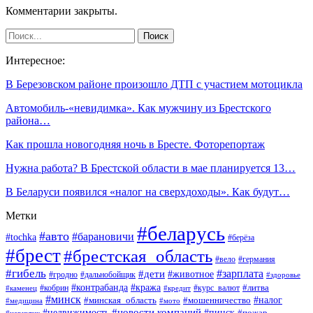
Комментарии закрыты.
Интересное:
В Березовском районе произошло ДТП с участием мотоцикла
Автомобиль-«невидимка». Как мужчину из Брестского
района…
Как прошла новогодняя ночь в Бресте. Фоторепортаж
Нужна работа? В Брестской области в мае планируется 13…
В Беларуси появился «налог на сверхдоходы». Как будут…
Метки
#беларусь
#авто
#барановичи
#tochka
#берёза
#брест
#брестская_область
#вело
#германия
#гибель
#дети
#зарплата
#животное
#гродно
#дальнобойщик
#здоровье
#контрабанда
#кража
#кобрин
#курс_валют
#литва
#каменец
#кредит
#минск
#налог
#мошенничество
#минская_область
#медицина
#мото
#новости компаний
#недвижимость
#пинск
#пожар