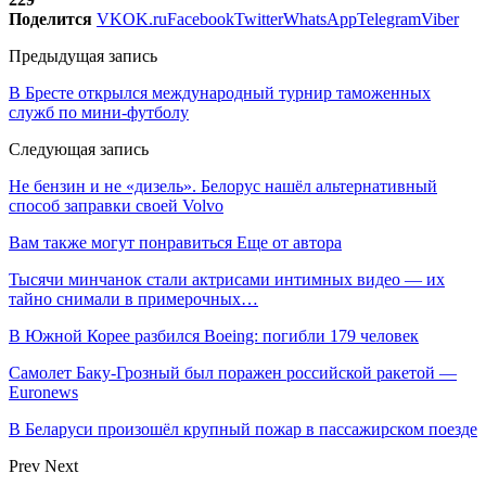
Поделится
VK
OK.ru
Facebook
Twitter
WhatsApp
Telegram
Viber
Предыдущая запись
В Бресте открылся международный турнир таможенных
служб по мини-футболу
Следующая запись
Не бензин и не «дизель». Белорус нашёл альтернативный
способ заправки своей Volvo
Вам также могут понравиться
Еще от автора
Тысячи минчанок стали актрисами интимных видео — их
тайно снимали в примерочных…
В Южной Корее разбился Boeing: погибли 179 человек
Самолет Баку-Грозный был поражен российской ракетой —
Euronews
В Беларуси произошёл крупный пожар в пассажирском поезде
Prev
Next