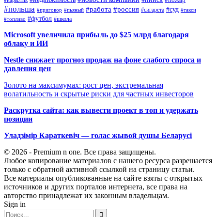
#наркотик
#польша
#работа
#россия
#суд
#сигарета
#приговор
#пьяный
#такси
#футбол
#школа
#топливо
Microsoft увеличила прибыль до $25 млрд благодаря
облаку и ИИ
Nestle снижает прогноз продаж на фоне слабого спроса и
давления цен
Золото на максимумах: рост цен, экстремальная
волатильность и скрытые риски для частных инвесторов
Раскрутка сайта: как вывести проект в топ и удержать
позиции
Уладзімір Караткевіч — голас жывой душы Беларусі
© 2026 - Premium n one. Все права защищены.
Любое копирование материалов с нашего ресурса разрешается
только с обратной активной ссылкой на страницу статьи.
Все материалы опубликованные на сайте взяты с открытых
источников и других порталов интернета, все права на
авторство принадлежат их законным владельцам.
Sign in