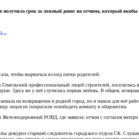
получила срок за ложный донос на отчима, который якобы на
но…
ала, чтобы вырваться из-под опеки родителей.
 в Гомельский профессиональный лицей строителей, поселилась 
душе. Здесь же у неё случилась первая любовь. В общем, возвра
стаивала на возвращении в родной город, но и нашла для неё р
ницу лицея не попросили освободить комнату в общежитии.
в Железнодорожный РОВД, где заявила: отчим с согласия матери
пы дежурил старший следователь городского отдела СК. Слушая 
нимала, что отчиму в случае признания его вины грозит суровое 