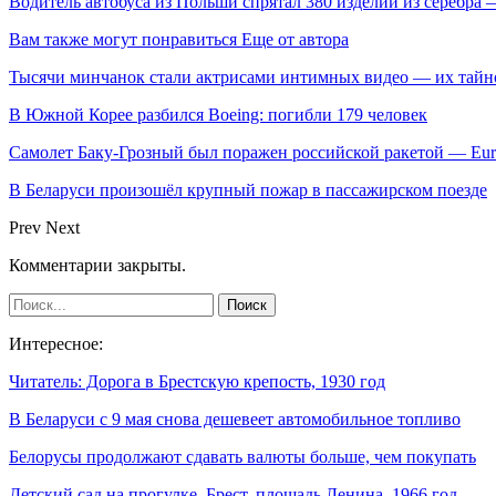
Водитель автобуса из Польши спрятал 380 изделий из серебра 
Вам также могут понравиться
Еще от автора
Тысячи минчанок стали актрисами интимных видео — их тай
В Южной Корее разбился Boeing: погибли 179 человек
Самолет Баку-Грозный был поражен российской ракетой — Eu
В Беларуси произошёл крупный пожар в пассажирском поезде
Prev
Next
Комментарии закрыты.
Интересное:
Читатель: Дорога в Брестскую крепость, 1930 год
В Беларуси с 9 мая снова дешевеет автомобильное топливо
Белорусы продолжают сдавать валюты больше, чем покупать
Детский сад на прогулке. Брест, площадь Ленина, 1966 год