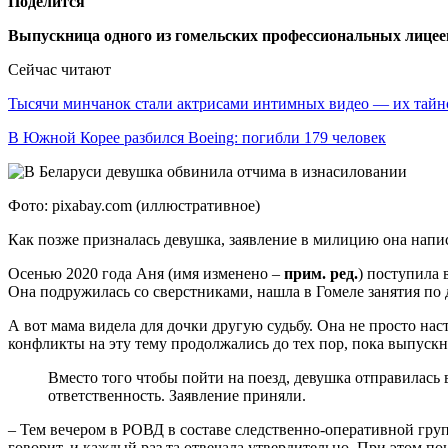
Поделится
Выпускница одного из гомельских профессиональных лицеев 
Сейчас читают
Тысячи минчанок стали актрисами интимных видео — их тай
В Южной Корее разбился Boeing: погибли 179 человек
Фото: pixabay.com (иллюстративное)
Как позже призналась девушка, заявление в милицию она напис
Осенью 2020 года Аня (имя изменено –
прим. ред.
) поступила
Она подружилась со сверстниками, нашла в Гомеле занятия по 
А вот мама видела для дочки другую судьбу. Она не просто на
конфликты на эту тему продолжались до тех пор, пока выпуск
Вместо того чтобы пойти на поезд, девушка отправилась 
ответственность. Заявление приняли.
– Тем вечером в РОВД в составе следственно-оперативной груп
говорит, и каждый раз та отвечала утвердительно. При этом по