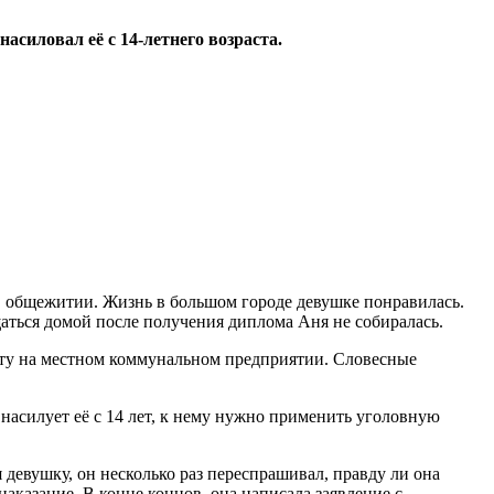
силовал её с 14-летнего возраста.
в общежитии. Жизнь в большом городе девушке понравилась.
щаться домой после получения диплома Аня не собиралась.
аботу на местном коммунальном предприятии. Словесные
 насилует её с 14 лет, к нему нужно применить уголовную
девушку, он несколько раз переспрашивал, правду ли она
наказание. В конце концов, она написала заявление с