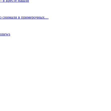
— в Бресте нашли
но снимали в примерочных…
ronews