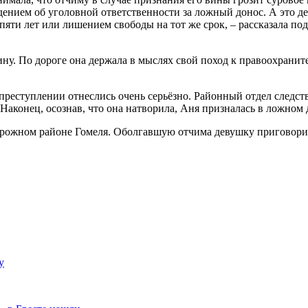
ением об уголовной ответственности за ложный донос. А это де
 пяти лет или лишением свободы на тот же срок, – рассказала 
ну. По дороге она держала в мыслях свой поход к правоохраните
преступлении отнеслись очень серьёзно. Районный отдел следств
Наконец, осознав, что она натворила, Аня призналась в ложном 
дорожном районе Гомеля. Оболгавшую отчима девушку приговорил
у