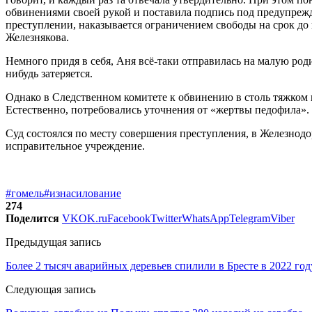
обвинениями своей рукой и поставила подпись под предупрежд
преступлении, наказывается ограничением свободы на срок до
Железнякова.
Немного придя в себя, Аня всё-таки отправилась на малую роди
нибудь затеряется.
Однако в Следственном комитете к обвинению в столь тяжком 
Естественно, потребовались уточнения от «жертвы педофила». 
Суд состоялся по месту совершения преступления, в Железно
исправительное учреждение.
#гомель
#изнасилование
274
Поделится
VK
OK.ru
Facebook
Twitter
WhatsApp
Telegram
Viber
Предыдущая запись
Более 2 тысяч аварийных деревьев спилили в Бресте в 2022 год
Следующая запись