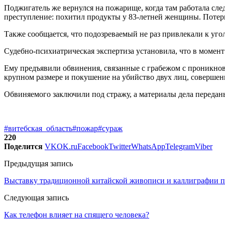
Поджигатель же вернулся на пожарище, когда там работала сл
преступление: похитил продукты у 83-летней женщины. Потерп
Также сообщается, что подозреваемый не раз привлекали к уго
Судебно-психиатрическая экспертиза установила, что в момен
Ему предъявили обвинения, связанные с грабежом с проникн
крупном размере и покушение на убийство двух лиц, совершен
Обвиняемого заключили под стражу, а материалы дела переданы
#витебская_область
#пожар
#сураж
220
Поделится
VK
OK.ru
Facebook
Twitter
WhatsApp
Telegram
Viber
Предыдущая запись
Выставку традиционной китайской живописи и каллиграфии пр
Следующая запись
Как телефон влияет на спящего человека?