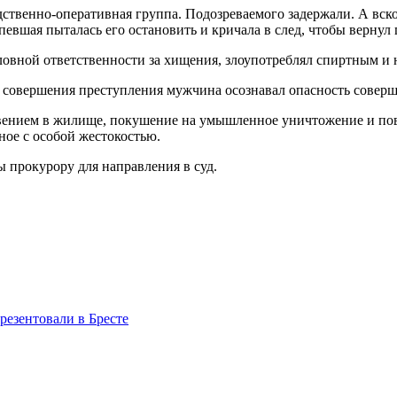
едственно-оперативная группа. Подозреваемого задержали. А вс
евшая пыталась его остановить и кричала в след, чтобы вернул
ловной ответственности за хищения, злоупотреблял спиртным и н
т совершения преступления мужчина осознавал опасность совер
овением в жилище, покушение на умышленное уничтожение и по
ное с особой жестокостью.
 прокурору для направления в суд.
езентовали в Бресте