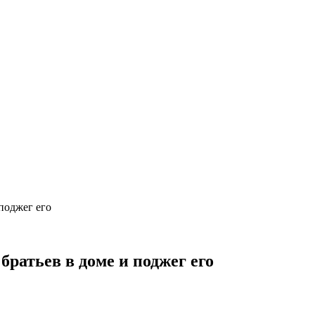
поджег его
братьев в доме и поджег его