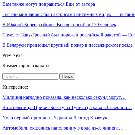
Вам также могут понравиться
Еще от автора
Тысячи минчанок стали актрисами интимных видео — их тай
В Южной Корее разбился Boeing: погибли 179 человек
Самолет Баку-Грозный был поражен российской ракетой — Eu
В Беларуси произошёл крупный пожар в пассажирском поезде
Prev
Next
Комментарии закрыты.
Интересное:
Милиция наглядно показала, как несколько секунд могут…
Читательница: Привет Бресту из Туниса (страна в Северной…
Умер первый президент Украины Леонид Кравчук
Автомобили оказались наполовину в воде из-за ливня в…