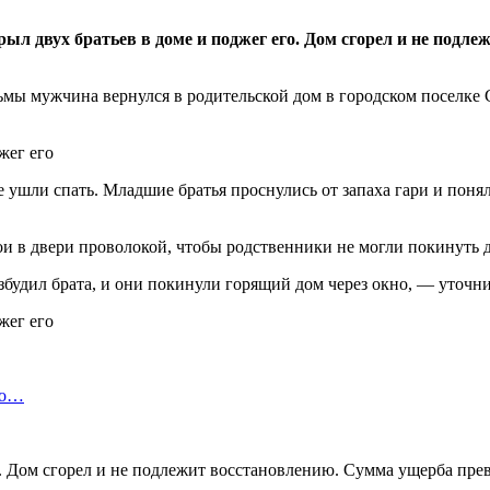
ыл двух братьев в доме и поджег его. Дом сгорел и не подле
ьмы мужчина вернулся в родительской дом в городском поселке С
е ушли спать. Младшие братья проснулись от запаха гари и поня
и в двери проволокой, чтобы родственники не могли покинуть д
збудил брата, и они покинули горящий дом через окно, — уточн
но…
 Дом сгорел и не подлежит восстановлению. Сумма ущерба прев