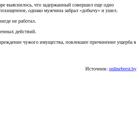
коре выяснилось, что задержанный совершил еще одно
 похищенное, однако мужчина забрал «добычу» и ушел.
игде не работал.
шенных действий.
вреждение чужого имущества, повлекшее причинение ущерба в
Источник:
onlinebrest.by