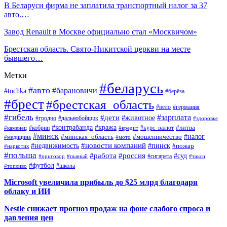
В Беларуси фирма не заплатила транспортный налог за 37
авто.…
Завод Renault в Москве официально стал «Москвичом»
Брестская область. Свято-Никитской церкви на месте
бывшего…
Метки
#беларусь
#авто
#барановичи
#tochka
#берёза
#брест
#брестская_область
#вело
#германия
#гибель
#дети
#зарплата
#животное
#гродно
#дальнобойщик
#здоровье
#контрабанда
#кража
#кобрин
#курс_валют
#литва
#каменец
#кредит
#минск
#налог
#мошенничество
#минская_область
#медицина
#мото
#новости компаний
#недвижимость
#пинск
#пожар
#наркотик
#польша
#работа
#россия
#суд
#сигарета
#приговор
#пьяный
#такси
#футбол
#школа
#топливо
Microsoft увеличила прибыль до $25 млрд благодаря
облаку и ИИ
Nestle снижает прогноз продаж на фоне слабого спроса и
давления цен