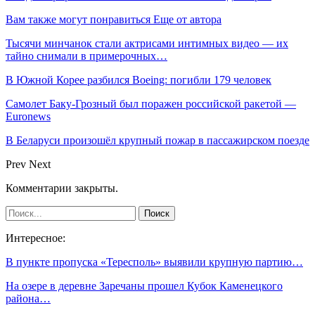
Вам также могут понравиться
Еще от автора
Тысячи минчанок стали актрисами интимных видео — их
тайно снимали в примерочных…
В Южной Корее разбился Boeing: погибли 179 человек
Самолет Баку-Грозный был поражен российской ракетой —
Euronews
В Беларуси произошёл крупный пожар в пассажирском поезде
Prev
Next
Комментарии закрыты.
Интересное:
В пункте пропуска «Тересполь» выявили крупную партию…
На озере в деревне Заречаны прошел Кубок Каменецкого
района…