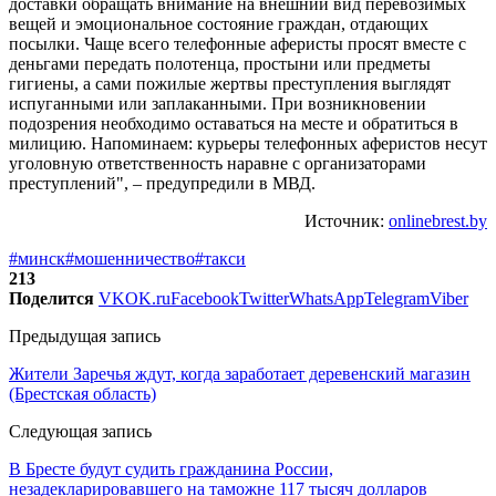
доставки обращать внимание на внешний вид перевозимых
вещей и эмоциональное состояние граждан, отдающих
посылки. Чаще всего телефонные аферисты просят вместе с
деньгами передать полотенца, простыни или предметы
гигиены, а сами пожилые жертвы преступления выглядят
испуганными или заплаканными. При возникновении
подозрения необходимо оставаться на месте и обратиться в
милицию. Напоминаем: курьеры телефонных аферистов несут
уголовную ответственность наравне с организаторами
преступлений", – предупредили в МВД.
Источник:
onlinebrest.by
#минск
#мошенничество
#такси
213
Поделится
VK
OK.ru
Facebook
Twitter
WhatsApp
Telegram
Viber
Предыдущая запись
Жители Заречья ждут, когда заработает деревенский магазин
(Брестская область)
Следующая запись
В Бресте будут судить гражданина России,
незадекларировавшего на таможне 117 тысяч долларов