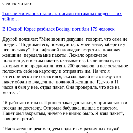
Сейчас читают
Тысячи минчанок стали актрисами интимных видео — их
тайно…
В Южной Корее разбился Boeing: погибли 179 человек
Другой поясняет: "Мне звонит девушка, говорит, что сама не
поедет: "Поднимитесь, пожалуйста, к моей маме, заберите у
нее посылку". На лифтовой площадке встретила пожилая
женщина, передала мне пакеты. Лежало оранжевое
полотенце, и в этом пакете, оказывается, были деньги, из
которых мне предложили взять 200 долларов, а все остальное
положить себе на карточку и отправить им. На что я
категорически не согласился, сказал: давайте я отвезу этот
пакет обратно владелице, пожилой женщине. Где-то в 11
часов я был у нее, отдал пакет. Она проверила, что все на
месте…"
"Я работаю в такси. Пришел заказ доставки, я принял заказ и
поехал на доставку. Открыла бабушка, вышла с пакетом.
Пакет был закрытым, ничего не видно было. Я взял пакет", –
говорит третий.
"Настоятельно рекомендуем водителям различных служб