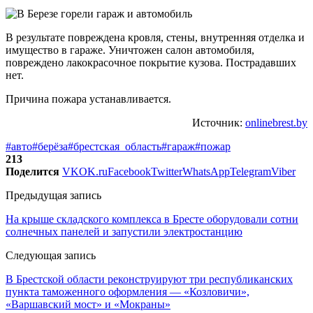
В результате повреждена кровля, стены, внутренняя отделка и
имущество в гараже. Уничтожен салон автомобиля,
повреждено лакокрасочное покрытие кузова. Пострадавших
нет.
Причина пожара устанавливается.
Источник:
onlinebrest.by
#авто
#берёза
#брестская_область
#гараж
#пожар
213
Поделится
VK
OK.ru
Facebook
Twitter
WhatsApp
Telegram
Viber
Предыдущая запись
На крыше складского комплекса в Бресте оборудовали сотни
солнечных панелей и запустили электростанцию
Следующая запись
В Брестской области реконструируют три республиканских
пункта таможенного оформления — «Козловичи»,
«Варшавский мост» и «Мокраны»