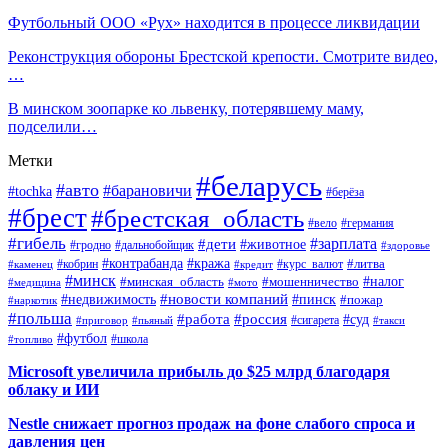
Футбольный ООО «Рух» находится в процессе ликвидации
Реконструкция обороны Брестской крепости. Смотрите видео,
…
В минском зоопарке ко львенку, потерявшему маму,
подселили…
Метки
#беларусь
#авто
#барановичи
#tochka
#берёза
#брест
#брестская_область
#вело
#германия
#гибель
#дети
#зарплата
#животное
#гродно
#дальнобойщик
#здоровье
#контрабанда
#кража
#кобрин
#курс_валют
#литва
#каменец
#кредит
#минск
#налог
#мошенничество
#минская_область
#медицина
#мото
#новости компаний
#недвижимость
#пинск
#пожар
#наркотик
#польша
#работа
#россия
#суд
#сигарета
#приговор
#пьяный
#такси
#футбол
#школа
#топливо
Microsoft увеличила прибыль до $25 млрд благодаря
облаку и ИИ
Nestle снижает прогноз продаж на фоне слабого спроса и
давления цен