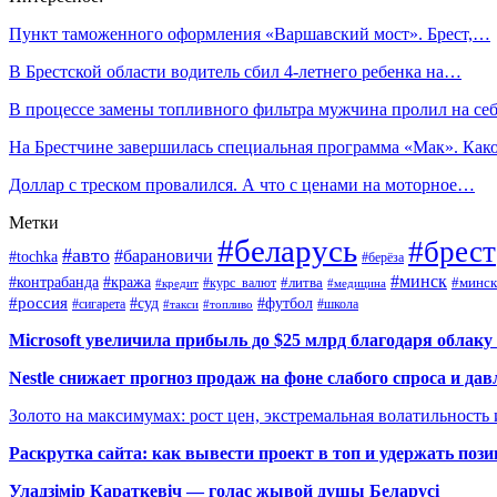
Пункт таможенного оформления «Варшавский мост». Брест,…
В Брестской области водитель сбил 4-летнего ребенка на…
В процессе замены топливного фильтра мужчина пролил на с
На Брестчине завершилась специальная программа «Мак». Ка
Доллар с треском провалился. А что с ценами на моторное…
Метки
#беларусь
#брест
#авто
#барановичи
#tochka
#берёза
#минск
#контрабанда
#кража
#курс_валют
#литва
#минск
#кредит
#медицина
#россия
#футбол
#суд
#сигарета
#школа
#топливо
#такси
Microsoft увеличила прибыль до $25 млрд благодаря облаку
Nestle снижает прогноз продаж на фоне слабого спроса и дав
Золото на максимумах: рост цен, экстремальная волатильность
Раскрутка сайта: как вывести проект в топ и удержать поз
Уладзімір Караткевіч — голас жывой душы Беларусі