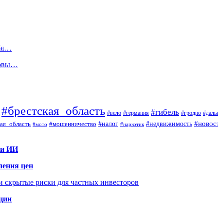
ебя…
ковы…
#брестская_область
#гибель
#вело
#гродно
#даль
#германия
#налог
#новос
#мошенничество
#недвижимость
ая_область
#мото
#наркотик
 и ИИ
ления цен
 и скрытые риски для частных инвесторов
иции