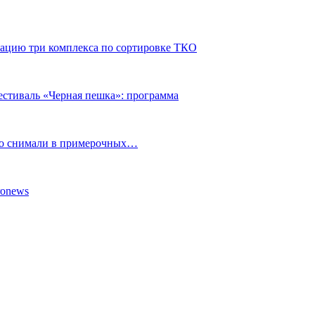
атацию три комплекса по сортировке ТКО
стиваль «Черная пешка»: программа
но снимали в примерочных…
ronews