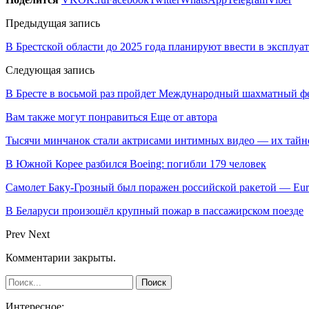
Предыдущая запись
В Брестской области до 2025 года планируют ввести в эксплу
Следующая запись
В Бресте в восьмой раз пройдет Международный шахматный фе
Вам также могут понравиться
Еще от автора
Тысячи минчанок стали актрисами интимных видео — их тай
В Южной Корее разбился Boeing: погибли 179 человек
Самолет Баку-Грозный был поражен российской ракетой — Eu
В Беларуси произошёл крупный пожар в пассажирском поезде
Prev
Next
Комментарии закрыты.
Интересное: