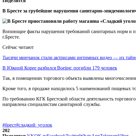
Поделится
В Бресте за грубейшие нарушения санитарно-эпидемиологич
Вопиющие факты нарушения требований санитарных норм и п
г.Бресте.
Сейчас читают
Тысячи минчанок стали актрисами интимных видео — их тай
В Южной Корее разбился Boeing: погибли 179 человек
Так, в помещениях торгового объекта выявлены многочисленны
Кроме того, в продаже находилось 5 наименований пищевых т
По требованию КГК Брестской области деятельность торговог
направлена специалистам санитарной службы.
#брест
#сладкий_уголок
202
Поделится
VK
OK.ru
Facebook
Twitter
WhatsApp
Telegram
Viber