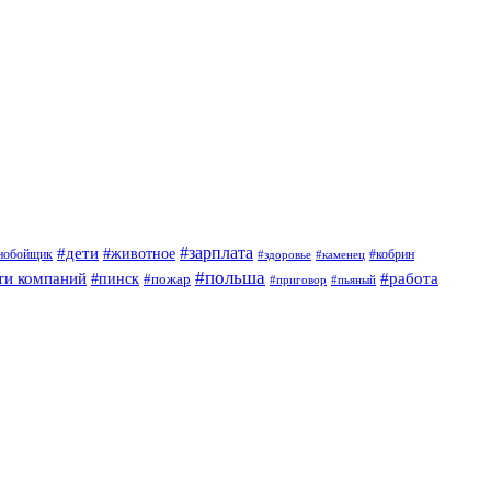
#дети
#зарплата
#животное
нобойщик
#кобрин
#здоровье
#каменец
#польша
ти компаний
#работа
#пинск
#пожар
#приговор
#пьяный