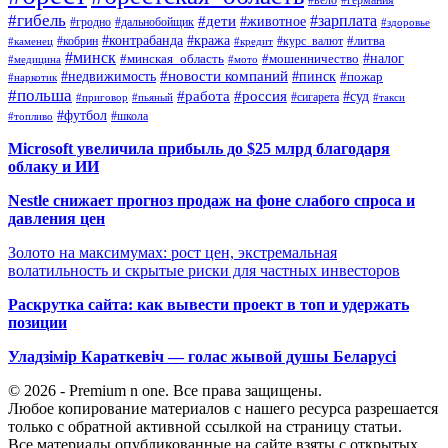
#германия
#гибель
#дети
#зарплата
#животное
#гродно
#дальнобойщик
#здоровье
#контрабанда
#кража
#кобрин
#курс_валют
#литва
#каменец
#кредит
#минск
#налог
#мошенничество
#минская_область
#медицина
#мото
#новости компаний
#недвижимость
#пинск
#пожар
#наркотик
#польша
#работа
#россия
#суд
#сигарета
#приговор
#пьяный
#такси
#футбол
#школа
#топливо
Microsoft увеличила прибыль до $25 млрд благодаря
облаку и ИИ
Nestle снижает прогноз продаж на фоне слабого спроса и
давления цен
Золото на максимумах: рост цен, экстремальная
волатильность и скрытые риски для частных инвесторов
Раскрутка сайта: как вывести проект в топ и удержать
позиции
Уладзімір Караткевіч — голас жывой душы Беларусі
© 2026 - Premium n one. Все права защищены.
Любое копирование материалов с нашего ресурса разрешается
только с обратной активной ссылкой на страницу статьи.
Все материалы опубликованные на сайте взяты с открытых