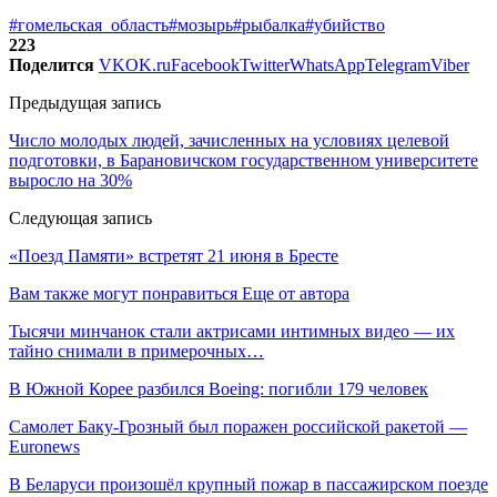
#гомельская_область
#мозырь
#рыбалка
#убийство
223
Поделится
VK
OK.ru
Facebook
Twitter
WhatsApp
Telegram
Viber
Предыдущая запись
Число молодых людей, зачисленных на условиях целевой
подготовки, в Барановичском государственном университете
выросло на 30%
Следующая запись
«Поезд Памяти» встретят 21 июня в Бресте
Вам также могут понравиться
Еще от автора
Тысячи минчанок стали актрисами интимных видео — их
тайно снимали в примерочных…
В Южной Корее разбился Boeing: погибли 179 человек
Самолет Баку-Грозный был поражен российской ракетой —
Euronews
В Беларуси произошёл крупный пожар в пассажирском поезде