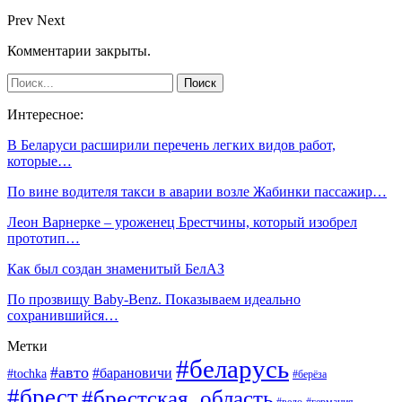
Prev
Next
Комментарии закрыты.
Интересное:
В Беларуси расширили перечень легких видов работ,
которые…
По вине водителя такси в аварии возле Жабинки пассажир…
Леон Варнерке – уроженец Брестчины, который изобрел
прототип…
Как был создан знаменитый БелАЗ
По прозвищу Baby-Benz. Показываем идеально
сохранившийся…
Метки
#беларусь
#авто
#барановичи
#tochka
#берёза
#брест
#брестская_область
#вело