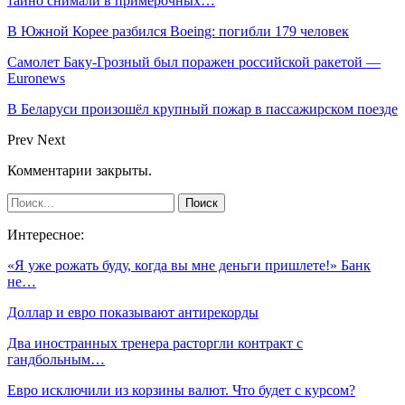
тайно снимали в примерочных…
В Южной Корее разбился Boeing: погибли 179 человек
Самолет Баку-Грозный был поражен российской ракетой —
Euronews
В Беларуси произошёл крупный пожар в пассажирском поезде
Prev
Next
Комментарии закрыты.
Интересное:
«Я уже рожать буду, когда вы мне деньги пришлете!» Банк
не…
Доллар и евро показывают антирекорды
Два иностранных тренера расторгли контракт с
гандбольным…
Евро исключили из корзины валют. Что будет с курсом?