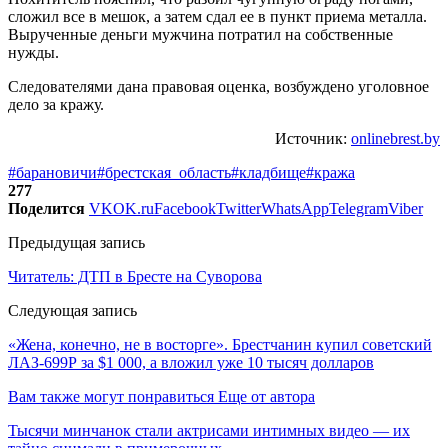
сложил все в мешок, а затем сдал ее в пункт приема металла.
Вырученные деньги мужчина потратил на собственные
нужды.
Следователями дана правовая оценка, возбуждено уголовное
дело за кражу.
Источник:
onlinebrest.by
#барановичи
#брестская_область
#кладбище
#кража
277
Поделится
VK
OK.ru
Facebook
Twitter
WhatsApp
Telegram
Viber
Предыдущая запись
Читатель: ДТП в Бресте на Суворова
Следующая запись
«Жена, конечно, не в восторге». Брестчанин купил советский
ЛАЗ-699Р за $1 000, а вложил уже 10 тысяч долларов
Вам также могут понравиться
Еще от автора
Тысячи минчанок стали актрисами интимных видео — их