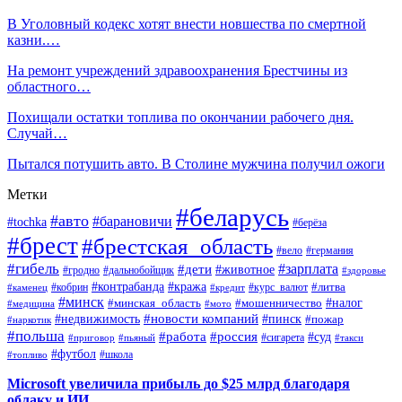
В Уголовный кодекс хотят внести новшества по смертной
казни.…
На ремонт учреждений здравоохранения Брестчины из
областного…
Похищали остатки топлива по окончании рабочего дня.
Случай…
Пытался потушить авто. В Столине мужчина получил ожоги
Метки
#беларусь
#авто
#барановичи
#tochka
#берёза
#брест
#брестская_область
#вело
#германия
#гибель
#дети
#зарплата
#животное
#гродно
#дальнобойщик
#здоровье
#контрабанда
#кража
#кобрин
#курс_валют
#литва
#каменец
#кредит
#минск
#налог
#мошенничество
#минская_область
#медицина
#мото
#новости компаний
#недвижимость
#пинск
#пожар
#наркотик
#польша
#работа
#россия
#суд
#сигарета
#приговор
#пьяный
#такси
#футбол
#школа
#топливо
Microsoft увеличила прибыль до $25 млрд благодаря
облаку и ИИ