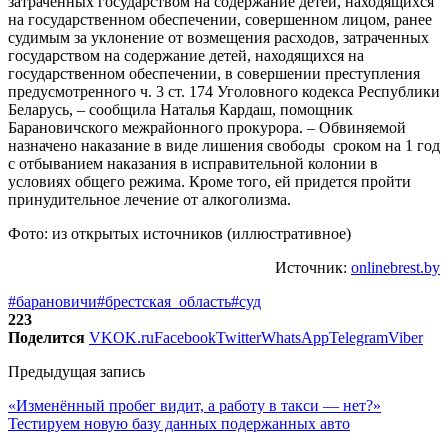
затраченных государством на содержание детей, находящихся
на государственном обеспечении, совершенном лицом, ранее
судимым за уклонение от возмещения расходов, затраченных
государством на содержание детей, находящихся на
государственном обеспечении, в совершении преступления
предусмотренного ч. 3 ст. 174 Уголовного кодекса Республики
Беларусь, – сообщила Наталья Кардаш, помощник
Барановичского межрайонного прокурора. – Обвиняемой
назначено наказание в виде лишения свободы сроком на 1 год
с отбыванием наказания в исправительной колонии в
условиях общего режима. Кроме того, ей придется пройти
принудительное лечение от алкоголизма.
Фото: из открытых источников (иллюстративное)
Источник:
onlinebrest.by
#барановичи
#брестская_область
#суд
223
Поделится
VK
OK.ru
Facebook
Twitter
WhatsApp
Telegram
Viber
Предыдущая запись
«Изменённый пробег видит, а работу в такси — нет?»
Тестируем новую базу данных подержанных авто