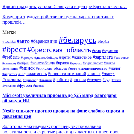
Яркий праздник устроят 5 августа в центре Бреста в честь…
Кому при трудоустройстве не нужна характеристика с
прошлой…
Метки
#беларусь
#авто
#барановичи
#tochka
#берёза
#брест
#брестская_область
#вело
#германия
#гибель
#дети
#зарплата
#животное
#гродно
#дальнобойщик
#здоровье
#контрабанда
#кража
#кобрин
#курс_валют
#литва
#каменец
#кредит
#минск
#налог
#мошенничество
#минская_область
#медицина
#мото
#новости компаний
#недвижимость
#пинск
#пожар
#наркотик
#польша
#работа
#россия
#суд
#сигарета
#приговор
#пьяный
#такси
#футбол
#школа
#топливо
Microsoft увеличила прибыль до $25 млрд благодаря
облаку и ИИ
Nestle снижает прогноз продаж на фоне слабого спроса и
давления цен
Золото на максимумах: рост цен, экстремальная
волатильность и скрытые риски для частных инвесторов