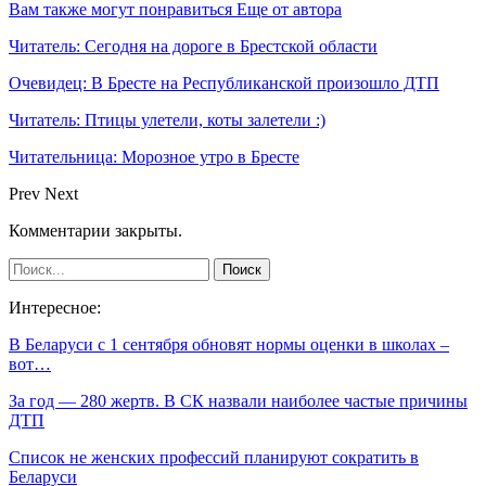
Вам также могут понравиться
Еще от автора
Читатель: Сегодня на дороге в Брестской области
Очевидец: В Бресте на Республиканской произошло ДТП
Читатель: Птицы улетели, коты залетели :)
Читательница: Морозное утро в Бресте
Prev
Next
Комментарии закрыты.
Интересное:
В Беларуси с 1 сентября обновят нормы оценки в школах –
вот…
За год — 280 жертв. В СК назвали наиболее частые причины
ДТП
Список не женских профессий планируют сократить в
Беларуси