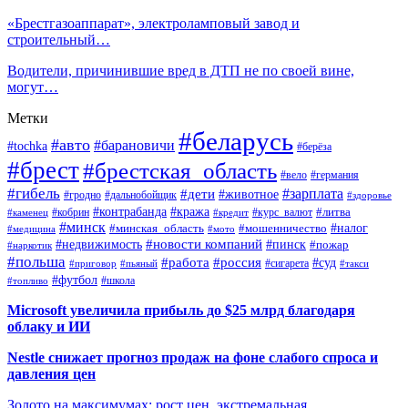
«Брестгазоаппарат», электроламповый завод и
строительный…
Водители, причинившие вред в ДТП не по своей вине,
могут…
Метки
#беларусь
#авто
#барановичи
#tochka
#берёза
#брест
#брестская_область
#вело
#германия
#гибель
#дети
#зарплата
#животное
#гродно
#дальнобойщик
#здоровье
#контрабанда
#кража
#кобрин
#курс_валют
#литва
#каменец
#кредит
#минск
#налог
#мошенничество
#минская_область
#медицина
#мото
#новости компаний
#недвижимость
#пинск
#пожар
#наркотик
#польша
#работа
#россия
#суд
#сигарета
#приговор
#пьяный
#такси
#футбол
#школа
#топливо
Microsoft увеличила прибыль до $25 млрд благодаря
облаку и ИИ
Nestle снижает прогноз продаж на фоне слабого спроса и
давления цен
Золото на максимумах: рост цен, экстремальная