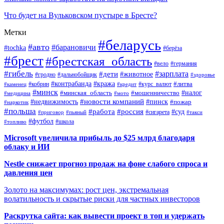
Что будет на Вульковском пустыре в Бресте?
Метки
#беларусь
#авто
#барановичи
#tochka
#берёза
#брест
#брестская_область
#вело
#германия
#гибель
#дети
#зарплата
#животное
#гродно
#дальнобойщик
#здоровье
#контрабанда
#кража
#кобрин
#курс_валют
#литва
#каменец
#кредит
#минск
#налог
#мошенничество
#минская_область
#медицина
#мото
#новости компаний
#недвижимость
#пинск
#пожар
#наркотик
#польша
#работа
#россия
#суд
#сигарета
#приговор
#пьяный
#такси
#футбол
#школа
#топливо
Microsoft увеличила прибыль до $25 млрд благодаря
облаку и ИИ
Nestle снижает прогноз продаж на фоне слабого спроса и
давления цен
Золото на максимумах: рост цен, экстремальная
волатильность и скрытые риски для частных инвесторов
Раскрутка сайта: как вывести проект в топ и удержать