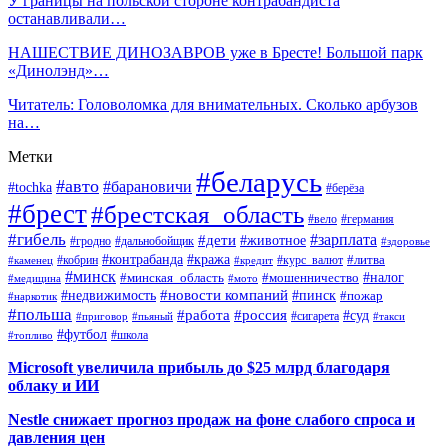
У границы на польской стороне контрабандиста
останавливали…
НАШЕСТВИЕ ДИНОЗАВРОВ уже в Бресте! Большой парк
«Динолэнд»…
Читатель: Головоломка для внимательных. Сколько арбузов
на…
Метки
#беларусь
#авто
#барановичи
#tochka
#берёза
#брест
#брестская_область
#вело
#германия
#гибель
#дети
#зарплата
#животное
#гродно
#дальнобойщик
#здоровье
#контрабанда
#кража
#кобрин
#курс_валют
#литва
#каменец
#кредит
#минск
#налог
#мошенничество
#минская_область
#медицина
#мото
#новости компаний
#недвижимость
#пинск
#пожар
#наркотик
#польша
#работа
#россия
#суд
#сигарета
#приговор
#пьяный
#такси
#футбол
#школа
#топливо
Microsoft увеличила прибыль до $25 млрд благодаря
облаку и ИИ
Nestle снижает прогноз продаж на фоне слабого спроса и
давления цен