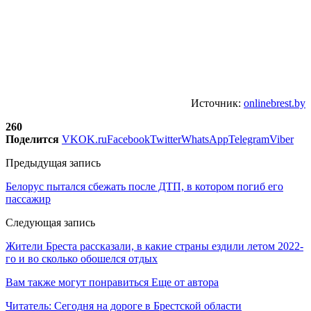
Источник:
onlinebrest.by
260
Поделится
VK
OK.ru
Facebook
Twitter
WhatsApp
Telegram
Viber
Предыдущая запись
Белорус пытался сбежать после ДТП, в котором погиб его
пассажир
Следующая запись
Жители Бреста рассказали, в какие страны ездили летом 2022-
го и во сколько обошелся отдых
Вам также могут понравиться
Еще от автора
Читатель: Сегодня на дороге в Брестской области