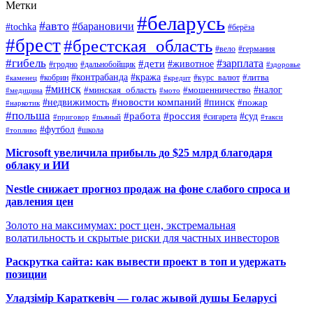
Метки
#беларусь
#авто
#барановичи
#tochka
#берёза
#брест
#брестская_область
#вело
#германия
#гибель
#дети
#зарплата
#животное
#гродно
#дальнобойщик
#здоровье
#контрабанда
#кража
#кобрин
#курс_валют
#литва
#каменец
#кредит
#минск
#налог
#мошенничество
#минская_область
#медицина
#мото
#новости компаний
#недвижимость
#пинск
#пожар
#наркотик
#польша
#работа
#россия
#суд
#сигарета
#приговор
#пьяный
#такси
#футбол
#школа
#топливо
Microsoft увеличила прибыль до $25 млрд благодаря
облаку и ИИ
Nestle снижает прогноз продаж на фоне слабого спроса и
давления цен
Золото на максимумах: рост цен, экстремальная
волатильность и скрытые риски для частных инвесторов
Раскрутка сайта: как вывести проект в топ и удержать
позиции
Уладзімір Караткевіч — голас жывой душы Беларусі