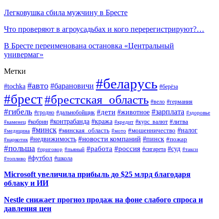
Легковушка сбила мужчину в Бресте
Что проверяют в агроусадьбах и кого перерегистрируют?…
В Бресте переименована остановка «Центральный
универмаг»
Метки
#беларусь
#авто
#барановичи
#tochka
#берёза
#брест
#брестская_область
#вело
#германия
#гибель
#дети
#зарплата
#животное
#гродно
#дальнобойщик
#здоровье
#контрабанда
#кража
#кобрин
#курс_валют
#литва
#каменец
#кредит
#минск
#налог
#мошенничество
#минская_область
#медицина
#мото
#новости компаний
#недвижимость
#пинск
#пожар
#наркотик
#польша
#работа
#россия
#суд
#сигарета
#приговор
#пьяный
#такси
#футбол
#школа
#топливо
Microsoft увеличила прибыль до $25 млрд благодаря
облаку и ИИ
Nestle снижает прогноз продаж на фоне слабого спроса и
давления цен