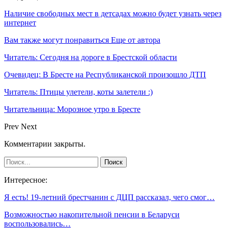
Наличие свободных мест в детсадах можно будет узнать через
интернет
Вам также могут понравиться
Еще от автора
Читатель: Сегодня на дороге в Брестской области
Очевидец: В Бресте на Республиканской произошло ДТП
Читатель: Птицы улетели, коты залетели :)
Читательница: Морозное утро в Бресте
Prev
Next
Комментарии закрыты.
Интересное:
Я есть! 19-летний брестчанин с ДЦП рассказал, чего смог…
Возможностью накопительной пенсии в Беларуси
воспользовались…