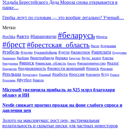
Усадьба Берестейского Деда Мороза снова открывается в
парке…
Грибы лезут по головам — это вообще легально? Ученый…
Метки
#беларусь
#авто
#барановичи
#tochka
#берёза
#брест
#брестская_область
#вело
#германия
#гибель
#дети
#зарплата
#животное
#гродно
#дальнобойщик
#здоровье
#контрабанда
#кража
#кобрин
#курс_валют
#литва
#каменец
#кредит
#минск
#налог
#мошенничество
#минская_область
#медицина
#мото
#новости компаний
#недвижимость
#пинск
#пожар
#наркотик
#польша
#работа
#россия
#суд
#сигарета
#приговор
#пьяный
#такси
#футбол
#школа
#топливо
Microsoft увеличила прибыль до $25 млрд благодаря
облаку и ИИ
Nestle снижает прогноз продаж на фоне слабого спроса и
давления цен
Золото на максимумах: рост цен, экстремальная
волатильность и скрытые риски для частных инвесторов