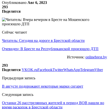
Опубликовано
Авг 6, 2023
293
Поделится
Сейчас читают
Читатель: Сегодня на дороге в Брестской области
Очевидец: В Бресте на Республиканской произошло ДТП
Источник:
onlinebrest.by
293
Поделится
VK
OK.ru
Facebook
Twitter
WhatsApp
Telegram
Viber
Предыдущая запись
В августе подорожают некоторые марки сигарет
Следующая запись
Останки 26 расстрелянных жителей в период ВОВ нашли во
время раскопок в Брестской области