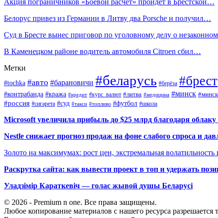
Акция пограничников «Боевой расчет» пройдет в Брестской…
Белорус привез из Германии в Литву два Porsche и получил…
Суд в Бресте вынес приговор по уголовному делу о незаконн
В Каменецком районе водитель автомобиля Citroen сбил…
Метки
#беларусь
#брест
#авто
#барановичи
#tochka
#берёза
#минск
#контрабанда
#кража
#курс_валют
#литва
#минск
#кредит
#медицина
#россия
#футбол
#суд
#сигарета
#школа
#топливо
#такси
Microsoft увеличила прибыль до $25 млрд благодаря облаку
Nestle снижает прогноз продаж на фоне слабого спроса и дав
Золото на максимумах: рост цен, экстремальная волатильность
Раскрутка сайта: как вывести проект в топ и удержать поз
Уладзімір Караткевіч — голас жывой душы Беларусі
© 2026 - Premium n one. Все права защищены.
Любое копирование материалов с нашего ресурса разрешается т