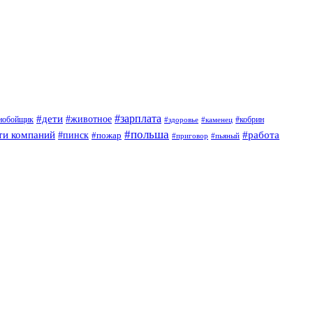
#дети
#зарплата
#животное
нобойщик
#кобрин
#здоровье
#каменец
#польша
ти компаний
#работа
#пинск
#пожар
#приговор
#пьяный