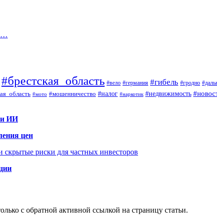
ом…
#брестская_область
#гибель
#вело
#гродно
#даль
#германия
#налог
#новос
#мошенничество
#недвижимость
ая_область
#мото
#наркотик
 и ИИ
ления цен
 и скрытые риски для частных инвесторов
иции
олько с обратной активной ссылкой на страницу статьи.