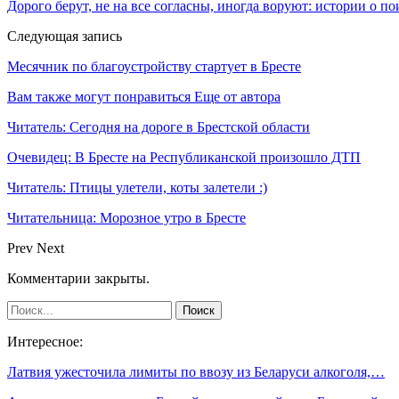
Дорого берут, не на все согласны, иногда воруют: истории о п
Следующая запись
Месячник по благоустройству стартует в Бресте
Вам также могут понравиться
Еще от автора
Читатель: Сегодня на дороге в Брестской области
Очевидец: В Бресте на Республиканской произошло ДТП
Читатель: Птицы улетели, коты залетели :)
Читательница: Морозное утро в Бресте
Prev
Next
Комментарии закрыты.
Интересное:
Латвия ужесточила лимиты по ввозу из Беларуси алкоголя,…