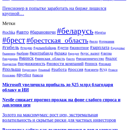
Пенсионер в попытке заработать на бирже лишился
крупной…
Метки
#беларусь
#авто
#барановичи
#tochka
#берёза
#брест
#брестская_область
#вело
#германия
#гибель
#дети
#зарплата
#животное
#гродно
#дальнобойщик
#здоровье
#контрабанда
#кража
#кобрин
#курс_валют
#литва
#каменец
#кредит
#минск
#налог
#мошенничество
#минская_область
#медицина
#мото
#новости компаний
#недвижимость
#пинск
#пожар
#наркотик
#польша
#работа
#россия
#суд
#сигарета
#приговор
#пьяный
#такси
#футбол
#школа
#топливо
Microsoft увеличила прибыль до $25 млрд благодаря
облаку и ИИ
Nestle снижает прогноз продаж на фоне слабого спроса и
давления цен
Золото на максимумах: рост цен, экстремальная
волатильность и скрытые риски для частных инвесторов
Раскрутка сайта: как вывести проект в топ и удержать