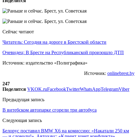
Поделится
Сейчас читают
Читатель: Сегодня на дороге в Брестской области
Очевидец: В Бресте на Республиканской произошло ДТП
Источник: издательство «Полиграфика»
Источник:
onlinebrest.by
247
Поделится
VK
OK.ru
Facebook
Twitter
WhatsApp
Telegram
Viber
Предыдущая запись
В витебском автопарке сгорели три автобуса
Следующая запись
Белорус поставил BMW X6 на комиссию: «Накатали 250 км
— и сломали!». Автохаус: «Клиент хочет конфликта»