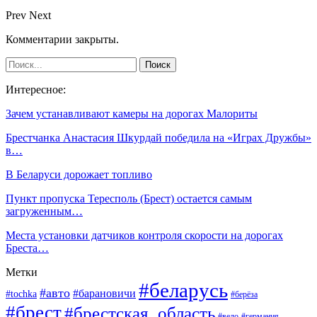
Prev
Next
Комментарии закрыты.
Интересное:
Зачем устанавливают камеры на дорогах Малориты
Брестчанка Анастасия Шкурдай победила на «Играх Дружбы»
в…
В Беларуси дорожает топливо
Пункт пропуска Тересполь (Брест) остается самым
загруженным…
Места установки датчиков контроля скорости на дорогах
Бреста…
Метки
#беларусь
#авто
#барановичи
#tochka
#берёза
#брест
#брестская_область
#вело
#германия