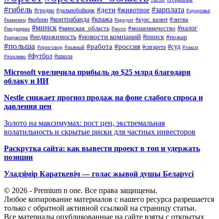
#гибель
#дети
#зарплата
#животное
#гродно
#дальнобойщик
#здоровье
#контрабанда
#кража
#кобрин
#курс_валют
#литва
#каменец
#кредит
#минск
#налог
#мошенничество
#минская_область
#медицина
#мото
#новости компаний
#недвижимость
#пинск
#пожар
#наркотик
#польша
#работа
#россия
#суд
#сигарета
#приговор
#пьяный
#такси
#футбол
#школа
#топливо
Microsoft увеличила прибыль до $25 млрд благодаря
облаку и ИИ
Nestle снижает прогноз продаж на фоне слабого спроса и
давления цен
Золото на максимумах: рост цен, экстремальная
волатильность и скрытые риски для частных инвесторов
Раскрутка сайта: как вывести проект в топ и удержать
позиции
Уладзімір Караткевіч — голас жывой душы Беларусі
© 2026 - Premium n one. Все права защищены.
Любое копирование материалов с нашего ресурса разрешается
только с обратной активной ссылкой на страницу статьи.
Все материалы опубликованные на сайте взяты с открытых