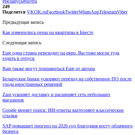
#беларусь
#почта
249
Поделится
VK
OK.ru
Facebook
Twitter
WhatsApp
Telegram
Viber
Предыдущая запись
Как изменились цены на квартиры в Бресте
Следующая запись
Еще одна страна переходит на евро. Вы тоже могли туда
ездить в отпуск
Вам также могут понравиться
Еще от автора
Беларуские банки ускоряют переход на собственное ПО после
ухода иностранных решений
Zara ускоряет доставку и расширяет сеть небольших
магазинов
Google меняет поиск: ИИ-ответы вытесняют классические
ссылки
SAP повышает прогноз на 2026 год благодаря росту облачного
бизнеса