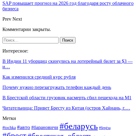
SAP повышает прогноз на 2026 год благодаря росту облачного
бизнеса
Prev
Next
Комментарии закрыты.
Интересное:
В Индии 11 уборщиц скинулись на лотерейный билет за $3 —
и…
Как изменился средний курс рубля
Почему нужно перезагружать телефон каждый день
В Брестской области грузовик насмерть сбил пешехода на М1
Читательница: Привет Бресту из Китая (остров Хайнань, г.…
Метки
#беларусь
#авто
#барановичи
#tochka
#берёза
#брест
#брестская_область