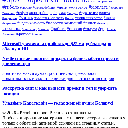
#вело
#германия
#гибель
#дети
#зарплата
#животное
#гродно
#дальнобойщик
#здоровье
#контрабанда
#кража
#кобрин
#курс_валют
#литва
#каменец
#кредит
#минск
#налог
#мошенничество
#минская_область
#медицина
#мото
#новости компаний
#недвижимость
#пинск
#пожар
#наркотик
#польша
#работа
#россия
#суд
#сигарета
#приговор
#пьяный
#такси
#футбол
#школа
#топливо
Microsoft увеличила прибыль до $25 млрд благодаря
облаку и ИИ
Nestle снижает прогноз продаж на фоне слабого спроса и
давления цен
Золото на максимумах: рост цен, экстремальная
волатильность и скрытые риски для частных инвесторов
Раскрутка сайта: как вывести проект в топ и удержать
позиции
Уладзімір Караткевіч — голас жывой душы Беларусі
© 2026 - Premium n one. Все права защищены.
Любое копирование материалов с нашего ресурса разрешается
только с обратной активной ссылкой на страницу статьи.