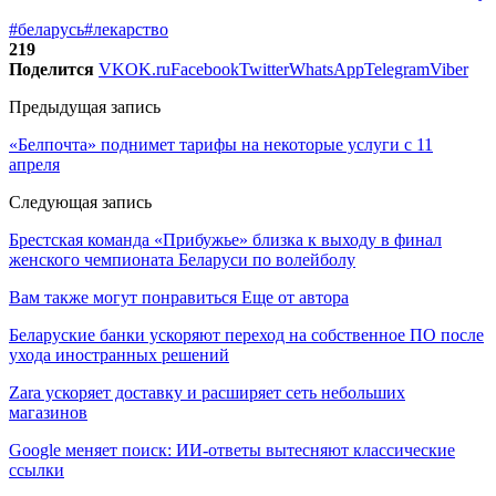
#беларусь
#лекарство
219
Поделится
VK
OK.ru
Facebook
Twitter
WhatsApp
Telegram
Viber
Предыдущая запись
«Белпочта» поднимет тарифы на некоторые услуги с 11
апреля
Следующая запись
Брестская команда «Прибужье» близка к выходу в финал
женского чемпионата Беларуси по волейболу
Вам также могут понравиться
Еще от автора
Беларуские банки ускоряют переход на собственное ПО после
ухода иностранных решений
Zara ускоряет доставку и расширяет сеть небольших
магазинов
Google меняет поиск: ИИ-ответы вытесняют классические
ссылки