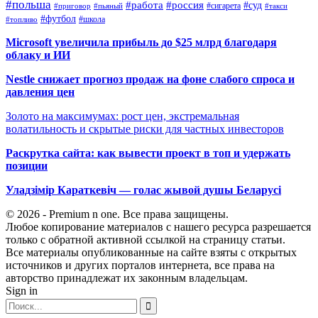
#польша
#работа
#россия
#суд
#сигарета
#приговор
#пьяный
#такси
#футбол
#школа
#топливо
Microsoft увеличила прибыль до $25 млрд благодаря
облаку и ИИ
Nestle снижает прогноз продаж на фоне слабого спроса и
давления цен
Золото на максимумах: рост цен, экстремальная
волатильность и скрытые риски для частных инвесторов
Раскрутка сайта: как вывести проект в топ и удержать
позиции
Уладзімір Караткевіч — голас жывой душы Беларусі
© 2026 - Premium n one. Все права защищены.
Любое копирование материалов с нашего ресурса разрешается
только с обратной активной ссылкой на страницу статьи.
Все материалы опубликованные на сайте взяты с открытых
источников и других порталов интернета, все права на
авторство принадлежат их законным владельцам.
Sign in