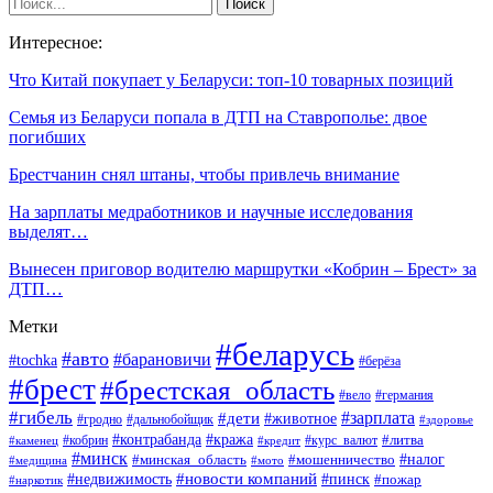
Интересное:
Что Китай покупает у Беларуси: топ-10 товарных позиций
Семья из Беларуси попала в ДТП на Ставрополье: двое
погибших
Брестчанин снял штаны, чтобы привлечь внимание
На зарплаты медработников и научные исследования
выделят…
Вынесен приговор водителю маршрутки «Кобрин – Брест» за
ДТП…
Метки
#беларусь
#авто
#барановичи
#tochka
#берёза
#брест
#брестская_область
#вело
#германия
#гибель
#дети
#зарплата
#животное
#гродно
#дальнобойщик
#здоровье
#контрабанда
#кража
#кобрин
#курс_валют
#литва
#каменец
#кредит
#минск
#налог
#мошенничество
#минская_область
#медицина
#мото
#новости компаний
#недвижимость
#пинск
#пожар
#наркотик