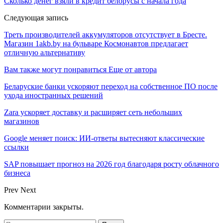
Сколько денег взяли в кредит белорусы с начала года
Следующая запись
Треть производителей аккумуляторов отсутствует в Бресте.
Магазин 1akb.by на бульваре Космонавтов предлагает
отличную альтернативу
Вам также могут понравиться
Еще от автора
Беларуские банки ускоряют переход на собственное ПО после
ухода иностранных решений
Zara ускоряет доставку и расширяет сеть небольших
магазинов
Google меняет поиск: ИИ-ответы вытесняют классические
ссылки
SAP повышает прогноз на 2026 год благодаря росту облачного
бизнеса
Prev
Next
Комментарии закрыты.