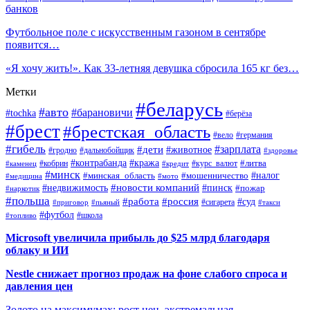
банков
Футбольное поле с искусственным газоном в сентябре
появится…
«Я хочу жить!». Как 33-летняя девушка сбросила 165 кг без…
Метки
#беларусь
#авто
#барановичи
#tochka
#берёза
#брест
#брестская_область
#вело
#германия
#гибель
#дети
#зарплата
#животное
#гродно
#дальнобойщик
#здоровье
#контрабанда
#кража
#кобрин
#курс_валют
#литва
#каменец
#кредит
#минск
#налог
#мошенничество
#минская_область
#медицина
#мото
#новости компаний
#недвижимость
#пинск
#пожар
#наркотик
#польша
#работа
#россия
#суд
#сигарета
#приговор
#пьяный
#такси
#футбол
#школа
#топливо
Microsoft увеличила прибыль до $25 млрд благодаря
облаку и ИИ
Nestle снижает прогноз продаж на фоне слабого спроса и
давления цен
Золото на максимумах: рост цен, экстремальная