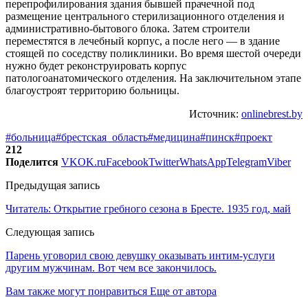
перепрофилирования здания бывшей прачечной под
размещение центрального стерилизационного отделения и
административно-бытового блока. Затем строители
переместятся в лечебный корпус, а после него — в здание
стоящей по соседству поликлиники. Во время шестой очереди
нужно будет реконструировать корпус
патологоанатомического отделения. На заключительном этапе
благоустроят территорию больницы.
Источник:
onlinebrest.by
#больница
#брестская_область
#медицина
#пинск
#проект
212
Поделится
VK
OK.ru
Facebook
Twitter
WhatsApp
Telegram
Viber
Предыдущая запись
Читатель: Открытие гребного сезона в Бресте. 1935 год, май
Следующая запись
Парень уговорил свою девушку оказывать интим-услуги
другим мужчинам. Вот чем все закончилось.
Вам также могут понравиться
Еще от автора