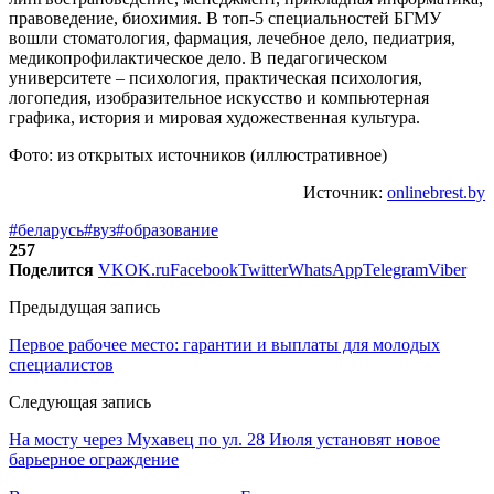
правоведение, биохимия. В топ-5 специальностей БГМУ
вошли стоматология, фармация, лечебное дело, педиатрия,
медикопрофилактическое дело. В педагогическом
университете – психология, практическая психология,
логопедия, изобразительное искусство и компьютерная
графика, история и мировая художественная культура.
Фото: из открытых источников (иллюстративное)
Источник:
onlinebrest.by
#беларусь
#вуз
#образование
257
Поделится
VK
OK.ru
Facebook
Twitter
WhatsApp
Telegram
Viber
Предыдущая запись
Первое рабочее место: гарантии и выплаты для молодых
специалистов
Следующая запись
На мосту через Мухавец по ул. 28 Июля установят новое
барьерное ограждение