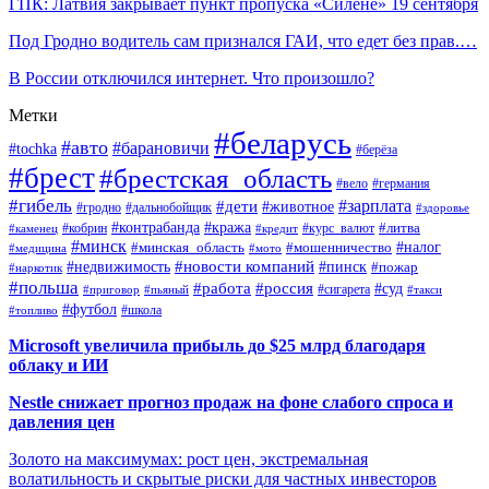
ГПК: Латвия закрывает пункт пропуска «Силене» 19 сентября
Под Гродно водитель сам признался ГАИ, что едет без прав.…
В России отключился интернет. Что произошло?
Метки
#беларусь
#авто
#барановичи
#tochka
#берёза
#брест
#брестская_область
#вело
#германия
#гибель
#дети
#зарплата
#животное
#гродно
#дальнобойщик
#здоровье
#контрабанда
#кража
#кобрин
#курс_валют
#литва
#каменец
#кредит
#минск
#налог
#мошенничество
#минская_область
#медицина
#мото
#новости компаний
#недвижимость
#пинск
#пожар
#наркотик
#польша
#работа
#россия
#суд
#сигарета
#приговор
#пьяный
#такси
#футбол
#школа
#топливо
Microsoft увеличила прибыль до $25 млрд благодаря
облаку и ИИ
Nestle снижает прогноз продаж на фоне слабого спроса и
давления цен
Золото на максимумах: рост цен, экстремальная
волатильность и скрытые риски для частных инвесторов