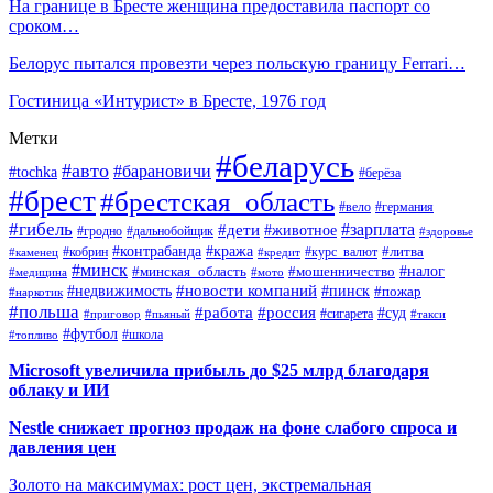
На границе в Бресте женщина предоставила паспорт со
сроком…
Белорус пытался провезти через польскую границу Ferrari…
Гостиница «Интурист» в Бресте, 1976 год
Метки
#беларусь
#авто
#барановичи
#tochka
#берёза
#брест
#брестская_область
#вело
#германия
#гибель
#дети
#зарплата
#животное
#гродно
#дальнобойщик
#здоровье
#контрабанда
#кража
#кобрин
#курс_валют
#литва
#каменец
#кредит
#минск
#налог
#мошенничество
#минская_область
#медицина
#мото
#новости компаний
#недвижимость
#пинск
#пожар
#наркотик
#польша
#работа
#россия
#суд
#сигарета
#приговор
#пьяный
#такси
#футбол
#школа
#топливо
Microsoft увеличила прибыль до $25 млрд благодаря
облаку и ИИ
Nestle снижает прогноз продаж на фоне слабого спроса и
давления цен
Золото на максимумах: рост цен, экстремальная