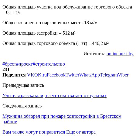
Общая площадь участка под обслуживание торгового объекта
– 0,11 га
Общее количество парковочных мест –18 м/м
Общая площадь застройки – 512 м²
Общая площадь торгового объекта (1 эт) – 446,2 м²
Источник:
onlinebrest.by
#брест
#проект
#строительство
231
Поделится
VK
OK.ru
Facebook
Twitter
WhatsApp
Telegram
Viber
Предыдущая запись
Учителя рассказали, на что им хватает отпускных
Следующая запись
Мужчина обгорел при пожаре хозпостройки в Брестском
районе
Вам также могут понравиться
Еще от автора