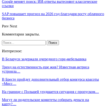
Google меняет поиск: ИИ-ответы вытесняют классические
ссылки
SAP повышает прогноз на 2026 год благодаря росту облачного
бизнеса
Prev
Next
Комментарии закрыты.
Интересное:
В Беларуси задержали очередного горе-мебельщика
Тренд на естественность еще жив? Известная актриса
устроила…
В Бресте пройдет дополнительный отбор конкурса красоты
«Мисс…
На границе с Польшей ухудшается ситуация с пропуском…
Могут ли родительские комитеты собирать деньги на
карту?…