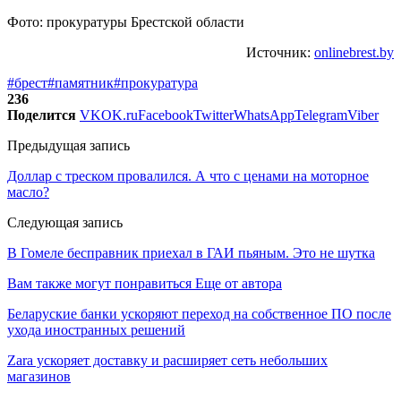
Фото: прокуратуры Брестской области
Источник:
onlinebrest.by
#брест
#памятник
#прокуратура
236
Поделится
VK
OK.ru
Facebook
Twitter
WhatsApp
Telegram
Viber
Предыдущая запись
Доллар с треском провалился. А что с ценами на моторное
масло?
Следующая запись
В Гомеле бесправник приехал в ГАИ пьяным. Это не шутка
Вам также могут понравиться
Еще от автора
Беларуские банки ускоряют переход на собственное ПО после
ухода иностранных решений
Zara ускоряет доставку и расширяет сеть небольших
магазинов