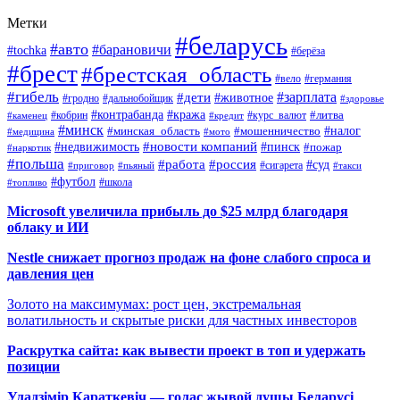
Метки
#беларусь
#авто
#барановичи
#tochka
#берёза
#брест
#брестская_область
#вело
#германия
#гибель
#дети
#зарплата
#животное
#гродно
#дальнобойщик
#здоровье
#контрабанда
#кража
#кобрин
#курс_валют
#литва
#каменец
#кредит
#минск
#налог
#мошенничество
#минская_область
#медицина
#мото
#новости компаний
#недвижимость
#пинск
#пожар
#наркотик
#польша
#работа
#россия
#суд
#сигарета
#приговор
#пьяный
#такси
#футбол
#школа
#топливо
Microsoft увеличила прибыль до $25 млрд благодаря
облаку и ИИ
Nestle снижает прогноз продаж на фоне слабого спроса и
давления цен
Золото на максимумах: рост цен, экстремальная
волатильность и скрытые риски для частных инвесторов
Раскрутка сайта: как вывести проект в топ и удержать
позиции
Уладзімір Караткевіч — голас жывой душы Беларусі