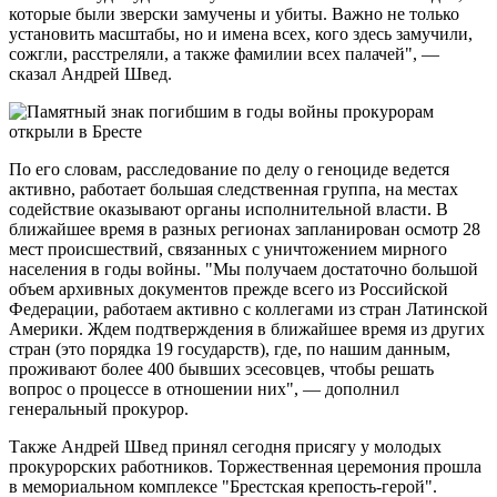
которые были зверски замучены и убиты. Важно не только
установить масштабы, но и имена всех, кого здесь замучили,
сожгли, расстреляли, а также фамилии всех палачей", —
сказал Андрей Швед.
По его словам, расследование по делу о геноциде ведется
активно, работает большая следственная группа, на местах
содействие оказывают органы исполнительной власти. В
ближайшее время в разных регионах запланирован осмотр 28
мест происшествий, связанных с уничтожением мирного
населения в годы войны. "Мы получаем достаточно большой
объем архивных документов прежде всего из Российской
Федерации, работаем активно с коллегами из стран Латинской
Америки. Ждем подтверждения в ближайшее время из других
стран (это порядка 19 государств), где, по нашим данным,
проживают более 400 бывших эсесовцев, чтобы решать
вопрос о процессе в отношении них", — дополнил
генеральный прокурор.
Также Андрей Швед принял сегодня присягу у молодых
прокурорских работников. Торжественная церемония прошла
в мемориальном комплексе "Брестская крепость-герой".