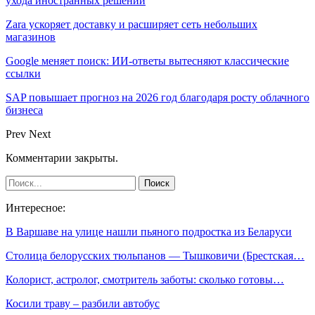
ухода иностранных решений
Zara ускоряет доставку и расширяет сеть небольших
магазинов
Google меняет поиск: ИИ-ответы вытесняют классические
ссылки
SAP повышает прогноз на 2026 год благодаря росту облачного
бизнеса
Prev
Next
Комментарии закрыты.
Интересное:
В Варшаве на улице нашли пьяного подростка из Беларуси
Столица белорусских тюльпанов — Тышковичи (Брестская…
Колорист, астролог, смотритель заботы: сколько готовы…
Косили траву – разбили автобус