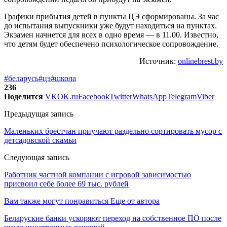
Графики прибытия детей в пункты ЦЭ сформированы. За час
до испытания выпускники уже будут находиться на пунктах.
Экзамен начнется для всех в одно время — в 11.00. Известно,
что детям будет обеспечено психологическое сопровождение.
Источник:
onlinebrest.by
#беларусь
#цэ
#школа
236
Поделится
VK
OK.ru
Facebook
Twitter
WhatsApp
Telegram
Viber
Предыдущая запись
Маленьких брестчан приучают раздельно сортировать мусор с
детсадовской скамьи
Следующая запись
Работник частной компании с игровой зависимостью
присвоил себе более 69 тыс. рублей
Вам также могут понравиться
Еще от автора
Беларуские банки ускоряют переход на собственное ПО после