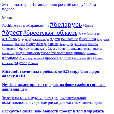
Женщина отдала 12 миллионов российских рублей за
подбор…
Метки
#беларусь
#авто
#барановичи
#tochka
#берёза
#брест
#брестская_область
#вело
#германия
#гибель
#дети
#зарплата
#животное
#гродно
#дальнобойщик
#здоровье
#контрабанда
#кража
#кобрин
#курс_валют
#литва
#каменец
#кредит
#минск
#налог
#мошенничество
#минская_область
#медицина
#мото
#новости компаний
#недвижимость
#пинск
#пожар
#наркотик
#польша
#работа
#россия
#суд
#сигарета
#приговор
#пьяный
#такси
#футбол
#школа
#топливо
Microsoft увеличила прибыль до $25 млрд благодаря
облаку и ИИ
Nestle снижает прогноз продаж на фоне слабого спроса и
давления цен
Золото на максимумах: рост цен, экстремальная
волатильность и скрытые риски для частных инвесторов
Раскрутка сайта: как вывести проект в топ и удержать