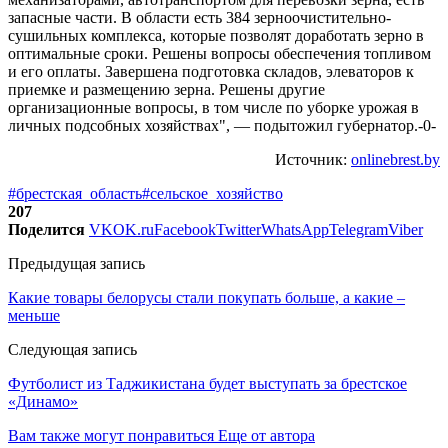
запасные части. В области есть 384 зерноочистительно-
сушильных комплекса, которые позволят доработать зерно в
оптимальные сроки. Решены вопросы обеспечения топливом
и его оплаты. Завершена подготовка складов, элеваторов к
приемке и размещению зерна. Решены другие
организационные вопросы, в том числе по уборке урожая в
личных подсобных хозяйствах", — подытожил губернатор.-0-
Источник:
onlinebrest.by
#брестская_область
#сельское_хозяйство
207
Поделится
VK
OK.ru
Facebook
Twitter
WhatsApp
Telegram
Viber
Предыдущая запись
Какие товары белорусы стали покупать больше, а какие –
меньше
Следующая запись
Футболист из Таджикистана будет выступать за брестское
«Динамо»
Вам также могут понравиться
Еще от автора