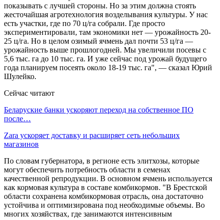
показывать с лучшей стороны. Но за этим должна стоять
жесточайшая агротехнология возделывания культуры. У нас
есть участки, где по 70 ц/га собрали. Где просто
экспериментировали, там экономики нет — урожайность 20-
25 ц/га. Но в целом озимый ячмень дал почти 53 ц/га —
урожайность выше прошлогодней. Мы увеличили посевы с
5,6 тыс. га до 10 тыс. га. И уже сейчас под урожай будущего
года планируем посеять около 18-19 тыс. га", — сказал Юрий
Шулейко.
Сейчас читают
Беларуские банки ускоряют переход на собственное ПО
после…
Zara ускоряет доставку и расширяет сеть небольших
магазинов
По словам губернатора, в регионе есть элитхозы, которые
могут обеспечить потребность области в семенах
качественной репродукции. В основном ячмень используется
как кормовая культура в составе комбикормов. "В Брестской
области сохранена комбикормовая отрасль, она достаточно
устойчива и оптимизирована под необходимые объемы. Во
многих хозяйствах, где занимаются интенсивным