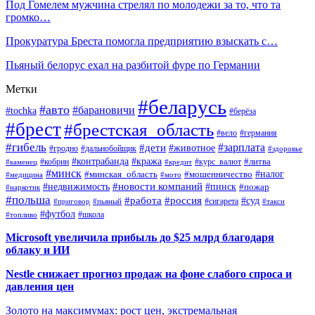
Под Гомелем мужчина стрелял по молодежи за то, что та
громко…
Прокуратура Бреста помогла предприятию взыскать с…
Пьяный белорус ехал на разбитой фуре по Германии
Метки
#беларусь
#авто
#барановичи
#tochka
#берёза
#брест
#брестская_область
#вело
#германия
#гибель
#дети
#зарплата
#животное
#гродно
#дальнобойщик
#здоровье
#контрабанда
#кража
#кобрин
#курс_валют
#литва
#каменец
#кредит
#минск
#налог
#мошенничество
#минская_область
#медицина
#мото
#новости компаний
#недвижимость
#пинск
#пожар
#наркотик
#польша
#работа
#россия
#суд
#сигарета
#приговор
#пьяный
#такси
#футбол
#школа
#топливо
Microsoft увеличила прибыль до $25 млрд благодаря
облаку и ИИ
Nestle снижает прогноз продаж на фоне слабого спроса и
давления цен
Золото на максимумах: рост цен, экстремальная