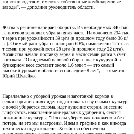
животноводством, имеются собственные комбикормовые
заводы", — дополнил руководитель области.
Жатва в регионе набирает обороты. Из необходимых 346 тыс.
га посевов зерновых убрана пятая часть. Намолочено 294 тыс.
т зерна при урожайности 39 ц/га (в прошлом году было 36 ц/
га). Озимый рапс убран с площади 69%, намолочено 125 тыс.
т семян при урожайности 28 ц/га (в прошлом году 22 ц/га).
Хозяйства начали поставку зерна и маслосемян рапса в счет
госзаказа. "Ожидаемый валовой сбор зерна с кукурузой в
бункерном весе составит около 1,6 млн т — это самый
высокий урожай в области за последние 8 лет", — отметил
Юрий Шулейко.
Параллельно с уборкой урожая и заготовкой кормов в
сельхозорганизациях идет подготовка к севу озимых культур:
с полей убирается солома, идет лущение стерни, внесение
глифосатов, накопление минеральных удобрений, сеются
пожнивные культуры. "Посевы уберем как положено и без
потерь, на это мы настроены. Идем в графике и как никогда
технически подготовлены. Хозяйства обеспечены
механизаторами, автотранспортом для перевозки зерна, есть