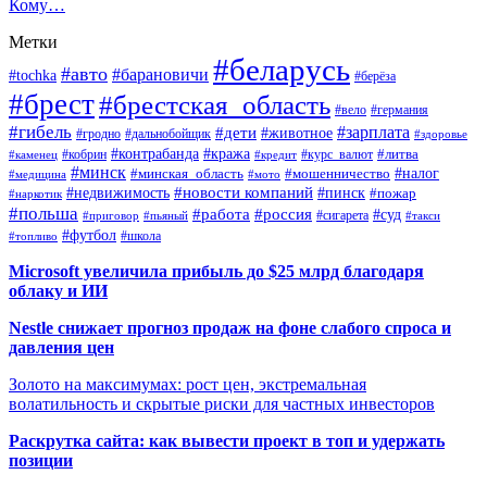
Кому…
Метки
#беларусь
#авто
#барановичи
#tochka
#берёза
#брест
#брестская_область
#вело
#германия
#гибель
#дети
#зарплата
#животное
#гродно
#дальнобойщик
#здоровье
#контрабанда
#кража
#кобрин
#курс_валют
#литва
#каменец
#кредит
#минск
#налог
#мошенничество
#минская_область
#медицина
#мото
#новости компаний
#недвижимость
#пинск
#пожар
#наркотик
#польша
#работа
#россия
#суд
#сигарета
#приговор
#пьяный
#такси
#футбол
#школа
#топливо
Microsoft увеличила прибыль до $25 млрд благодаря
облаку и ИИ
Nestle снижает прогноз продаж на фоне слабого спроса и
давления цен
Золото на максимумах: рост цен, экстремальная
волатильность и скрытые риски для частных инвесторов
Раскрутка сайта: как вывести проект в топ и удержать
позиции