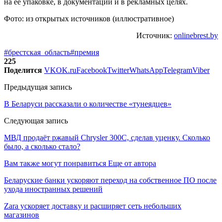
на ее упаковке, в документации и в рекламных целях.
Фото: из открытых источников (иллюстративное)
Источник:
onlinebrest.by
#брестская_область
#премия
225
Поделится
VK
OK.ru
Facebook
Twitter
WhatsApp
Telegram
Viber
Предыдущая запись
В Беларуси рассказали о количестве «тунеядцев»
Следующая запись
МВД продаёт ржавый Chrysler 300С, сделав уценку. Сколько
было, а сколько стало?
Вам также могут понравиться
Еще от автора
Беларуские банки ускоряют переход на собственное ПО после
ухода иностранных решений
Zara ускоряет доставку и расширяет сеть небольших
магазинов