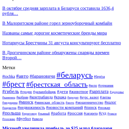
В октябре средняя зарплата в Беларуси составила 1636,4
рубля…
В Малоритском районе горел зерноуборочный комбайн
Названы самые дорогие косметические бренды мира
Нотариусы Брестчины 31 августа консультируют бесплатно
В Дрогичинском районе обнаружены снаряды времен
Второй…
Метки
#беларусь
#авто
#барановичи
#tochka
#берёза
#брест
#брестская_область
#вело
#германия
#гибель
#дети
#зарплата
#животное
#гродно
#дальнобойщик
#здоровье
#контрабанда
#кража
#кобрин
#курс_валют
#литва
#каменец
#кредит
#минск
#налог
#мошенничество
#минская_область
#медицина
#мото
#новости компаний
#недвижимость
#пинск
#пожар
#наркотик
#польша
#работа
#россия
#суд
#сигарета
#приговор
#пьяный
#такси
#футбол
#школа
#топливо
Microsoft увеличила прибыль до $25 млрд благодаря