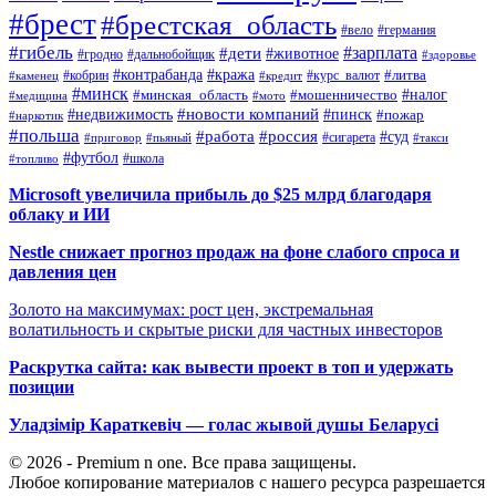
#брест
#брестская_область
#вело
#германия
#гибель
#дети
#зарплата
#животное
#гродно
#дальнобойщик
#здоровье
#контрабанда
#кража
#кобрин
#курс_валют
#литва
#каменец
#кредит
#минск
#налог
#мошенничество
#минская_область
#медицина
#мото
#новости компаний
#недвижимость
#пинск
#пожар
#наркотик
#польша
#работа
#россия
#суд
#сигарета
#приговор
#пьяный
#такси
#футбол
#школа
#топливо
Microsoft увеличила прибыль до $25 млрд благодаря
облаку и ИИ
Nestle снижает прогноз продаж на фоне слабого спроса и
давления цен
Золото на максимумах: рост цен, экстремальная
волатильность и скрытые риски для частных инвесторов
Раскрутка сайта: как вывести проект в топ и удержать
позиции
Уладзімір Караткевіч — голас жывой душы Беларусі
© 2026 - Premium n one. Все права защищены.
Любое копирование материалов с нашего ресурса разрешается