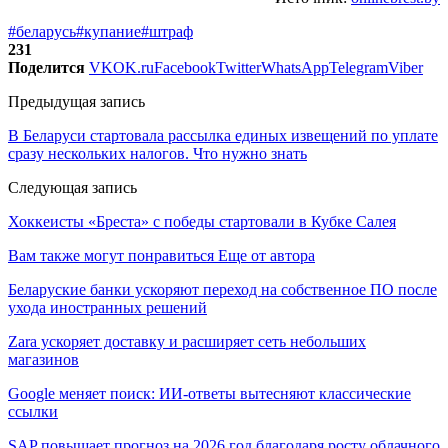
#беларусь
#купание
#штраф
231
Поделится
VK
OK.ru
Facebook
Twitter
WhatsApp
Telegram
Viber
Предыдущая запись
В Беларуси стартовала рассылка единых извещений по уплате
сразу нескольких налогов. Что нужно знать
Следующая запись
Хоккеисты «Бреста» с победы стартовали в Кубке Салея
Вам также могут понравиться
Еще от автора
Беларуские банки ускоряют переход на собственное ПО после
ухода иностранных решений
Zara ускоряет доставку и расширяет сеть небольших
магазинов
Google меняет поиск: ИИ-ответы вытесняют классические
ссылки
SAP повышает прогноз на 2026 год благодаря росту облачного