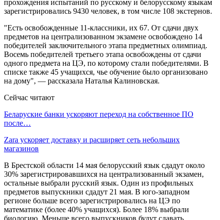
прохождения испытаний по русскому и белорусскому языкам
зарегистрировались 9430 человек, в том числе 108 экстернов.
"Есть освобожденные 11-классники, их 67. От сдачи двух
предметов на централизованном экзамене освобождено 14
победителей заключительного этапа предметных олимпиад.
Восемь победителей третьего этапа освобождены от сдачи
одного предмета на ЦЭ, по которому стали победителями. В
списке также 45 учащихся, чье обучение было организовано
на дому", — рассказала Наталья Калиновская.
Сейчас читают
Беларуские банки ускоряют переход на собственное ПО
после…
Zara ускоряет доставку и расширяет сеть небольших
магазинов
В Брестской области 14 мая белорусский язык сдадут около
30% зарегистрировавшихся на централизованный экзамен,
остальные выбрали русский язык. Один из профильных
предметов выпускники сдадут 21 мая. В юго-западном
регионе больше всего зарегистрировались на ЦЭ по
математике (более 40% учащихся). Более 18% выбрали
биологию. Меньше всего выпускников будут сдавать