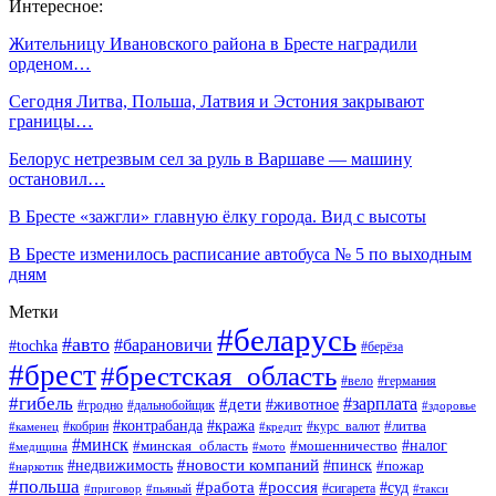
Интересное:
Жительницу Ивановского района в Бресте наградили
орденом…
Сегодня Литва, Польша, Латвия и Эстония закрывают
границы…
Белорус нетрезвым сел за руль в Варшаве — машину
остановил…
В Бресте «зажгли» главную ёлку города. Вид с высоты
В Бресте изменилось расписание автобуса № 5 по выходным
дням
Метки
#беларусь
#авто
#барановичи
#tochka
#берёза
#брест
#брестская_область
#вело
#германия
#гибель
#дети
#зарплата
#животное
#гродно
#дальнобойщик
#здоровье
#контрабанда
#кража
#кобрин
#курс_валют
#литва
#каменец
#кредит
#минск
#налог
#мошенничество
#минская_область
#медицина
#мото
#новости компаний
#недвижимость
#пинск
#пожар
#наркотик
#польша
#работа
#россия
#суд
#сигарета
#приговор
#пьяный
#такси