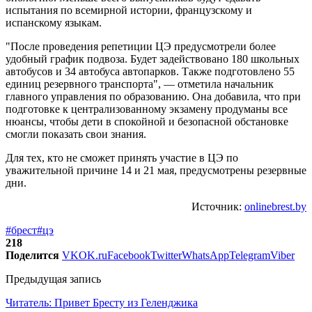
испытания по всемирной истории, французскому и
испанскому языкам.
"После проведения репетиции ЦЭ предусмотрели более
удобный график подвоза. Будет задействовано 180 школьных
автобусов и 34 автобуса автопарков. Также подготовлено 55
единиц резервного транспорта", — отметила начальник
главного управления по образованию. Она добавила, что при
подготовке к централизованному экзамену продуманы все
нюансы, чтобы дети в спокойной и безопасной обстановке
смогли показать свои знания.
Для тех, кто не сможет принять участие в ЦЭ по
уважительной причине 14 и 21 мая, предусмотрены резервные
дни.
Источник:
onlinebrest.by
#брест
#цэ
218
Поделится
VK
OK.ru
Facebook
Twitter
WhatsApp
Telegram
Viber
Предыдущая запись
Читатель: Привет Бресту из Геленджика