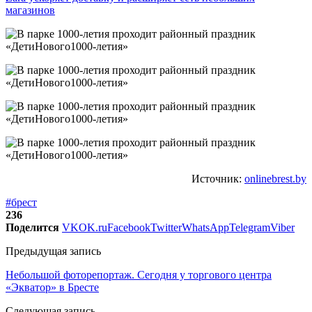
магазинов
Источник:
onlinebrest.by
#брест
236
Поделится
VK
OK.ru
Facebook
Twitter
WhatsApp
Telegram
Viber
Предыдущая запись
Небольшой фоторепортаж. Сегодня у торгового центра
«Экватор» в Бресте
Следующая запись