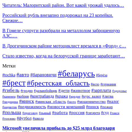
Читатель: Малоритский район. Вот какой урожай удалось…
Российский рубль внезапно подорожал на 23 копейки.
Свежие…
В Гомеле супруги разобрали на металлолом заброшенную
АЗС.…
В Дрогичинском районе мотоциклист врезался в «Форд» с…
Стало известно, когда на белорусской границе заработают…
Метки
#беларусь
#авто
#барановичи
#tochka
#берёза
#брест
#брестская_область
#вело
#германия
#гибель
#дети
#зарплата
#животное
#гродно
#дальнобойщик
#здоровье
#контрабанда
#кража
#кобрин
#курс_валют
#литва
#каменец
#кредит
#минск
#налог
#мошенничество
#минская_область
#медицина
#мото
#новости компаний
#недвижимость
#пинск
#пожар
#наркотик
#польша
#работа
#россия
#суд
#сигарета
#приговор
#пьяный
#такси
#футбол
#школа
#топливо
Microsoft увеличила прибыль до $25 млрд благодаря