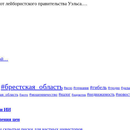
от лейбористского правительства Уэльса.…
ной…
#брестская_область
#гибель
#вело
#гродно
#даль
#германия
#налог
#новос
#мошенничество
#недвижимость
ая_область
#мото
#наркотик
 и ИИ
ления цен
 и скрытые риски для частных инвесторов