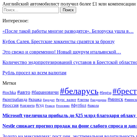
Английский автомобилист получил более £1 млн компенсации 
Интересное:
«После такой работы многие разводятся». Белоруска ушла в…
Кубок Салея. Брестские хоккеисты сразятся за бронзу
Это свежо и современно! Новый шоурум итальянской…
Количество эндопротезирований суставов в Брестской област
Рубль просел ко всем валютам
Метки
#беларусь
#брест
#авто
#барановичи
#tochka
#берёза
#минск
#контрабанда
#кража
#курс_валют
#литва
#минск
#кредит
#медицина
#россия
#футбол
#суд
#сигарета
#школа
#топливо
#такси
Microsoft увеличила прибыль до $25 млрд благодаря облаку
Nestle снижает прогноз продаж на фоне слабого спроса и дав
Золото на максимумах: рост цен, экстремальная волатильность