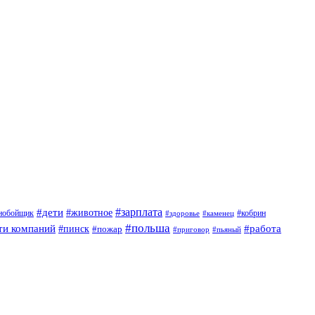
#дети
#зарплата
#животное
нобойщик
#кобрин
#здоровье
#каменец
#польша
ти компаний
#работа
#пинск
#пожар
#приговор
#пьяный