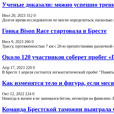
Ученые доказали: можно успешно тренир
Июл 20, 2023
312
0
Долгое время исследователи не могли определиться, насколько
Гонка Bison Race стартовала в Бресте
Июл 9, 2023
260
0
Трассу, протяженностью 7 км с 20-ю препятствиями различной 
Около 120 участников соберет пробег «
Апр 17, 2023
220
0
В Бресте 1 апреля состоится легкоатлетический пробег "Памя
Как изменятся тело и фигура, если мес
Окт 12, 2022
224
0
Никогда в жизни я не занимался бегом, несмотря на фамилию. 
Команда Брестской таможни выиграла