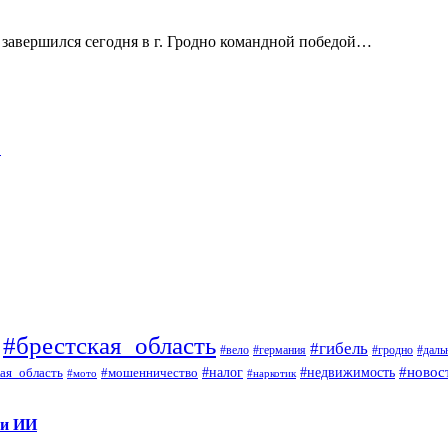
 завершился сегодня в г. Гродно командной победой…
…
#брестская_область
#гибель
#вело
#гродно
#даль
#германия
#налог
#новос
#мошенничество
#недвижимость
ая_область
#мото
#наркотик
 и ИИ