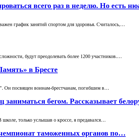
оваться всего раз в неделю. Но есть ню
 важен график занятий спортом для здоровья. Считалось,…
сложности, будут преодолевать более 1200 участников.…
Память» в Бресте
ть". Он посвящен воинам-брестчанам, погибшим в…
яц заниматься бегом. Рассказывает белор
В школе, только услышав о кроссе, я предавался…
 чемпионат таможенных органов по…