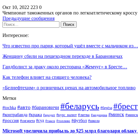
Окт 10, 2022
223
0
Чемпионат таможенных органов по легкоатлетическому кроссу
Предыдущие сообщения
Интересное:
Что известно про парня, который ушёл вместе с мальчиком из
Женщину сбили на пешеходном переходе в Барановичах
Гандболист за драку около ресторана «Жемчуг» в Бресте…
Как телефон влияет на спящего человека?
«Белнефтехим» о розничных ценах на автомобильное топливо
Метки
#беларусь
#брест
#авто
#барановичи
#tochka
#берёза
#минск
#контрабанда
#кража
#курс_валют
#литва
#минск
#кредит
#медицина
#россия
#футбол
#суд
#сигарета
#школа
#топливо
#такси
Microsoft увеличила прибыль до $25 млрд благодаря облаку