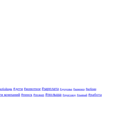
#дети
#зарплата
#животное
нобойщик
#кобрин
#здоровье
#каменец
#польша
ти компаний
#работа
#пинск
#пожар
#приговор
#пьяный