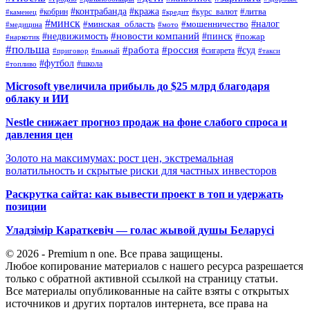
#контрабанда
#кража
#кобрин
#курс_валют
#литва
#каменец
#кредит
#минск
#налог
#мошенничество
#минская_область
#медицина
#мото
#новости компаний
#недвижимость
#пинск
#пожар
#наркотик
#польша
#работа
#россия
#суд
#сигарета
#приговор
#пьяный
#такси
#футбол
#школа
#топливо
Microsoft увеличила прибыль до $25 млрд благодаря
облаку и ИИ
Nestle снижает прогноз продаж на фоне слабого спроса и
давления цен
Золото на максимумах: рост цен, экстремальная
волатильность и скрытые риски для частных инвесторов
Раскрутка сайта: как вывести проект в топ и удержать
позиции
Уладзімір Караткевіч — голас жывой душы Беларусі
© 2026 - Premium n one. Все права защищены.
Любое копирование материалов с нашего ресурса разрешается
только с обратной активной ссылкой на страницу статьи.
Все материалы опубликованные на сайте взяты с открытых
источников и других порталов интернета, все права на