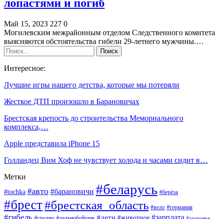
лопастями и погиб
Май 15, 2023
227
0
Могилевским межрайонным отделом Следственного комитета
выясняются обстоятельства гибели 29-летнего мужчины.…
Интересное:
Лучшие игры нашего детства, которые мы потеряли
Жесткое ДТП произошло в Барановичах
Брестская крепость до строительства Мемориального
комплекса,…
Apple представила iPhone 15
Голландец Вим Хоф не чувствует холода и часами сидит в…
Метки
#беларусь
#авто
#барановичи
#tochka
#берёза
#брест
#брестская_область
#вело
#германия
#гибель
#дети
#зарплата
#животное
#гродно
#дальнобойщик
#здоровье