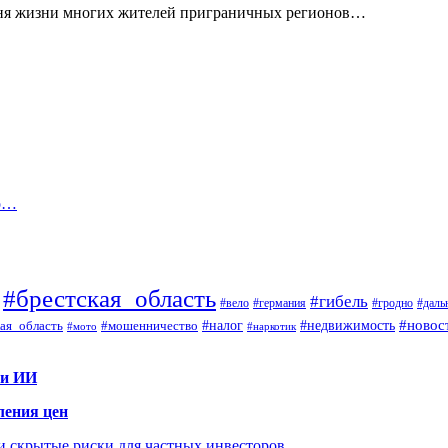
вня жизни многих жителей приграничных регионов…
ло…
#брестская_область
#гибель
#вело
#гродно
#даль
#германия
#налог
#новос
#мошенничество
#недвижимость
ая_область
#мото
#наркотик
 и ИИ
ления цен
 и скрытые риски для частных инвесторов