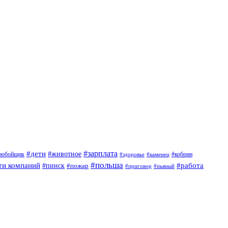
#дети
#зарплата
#животное
нобойщик
#кобрин
#здоровье
#каменец
#польша
ти компаний
#работа
#пинск
#пожар
#приговор
#пьяный