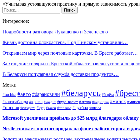
«Учитывая устоявшуюся практику и прямую зависимость уро
Интересное:
Подробности разговора Лукашенко и Зеленского
Жизнь достойна блокбастера. Под Пинском установили…
Открываем мир через почтовые карточки. В Бресте работает…
За хищение солярки в Брестской области завели уголовное де
В Беларуси популярная служба доставки продуктов…
Метки
#беларусь
#брест
#авто
#барановичи
#tochka
#берёза
#минск
#контрабанда
#кража
#курс_валют
#литва
#минск
#кредит
#медицина
#россия
#футбол
#суд
#сигарета
#школа
#топливо
#такси
Microsoft увеличила прибыль до $25 млрд благодаря облаку
Nestle снижает прогноз продаж на фоне слабого спроса и дав
Золото на максимумах: рост цен, экстремальная волатильность