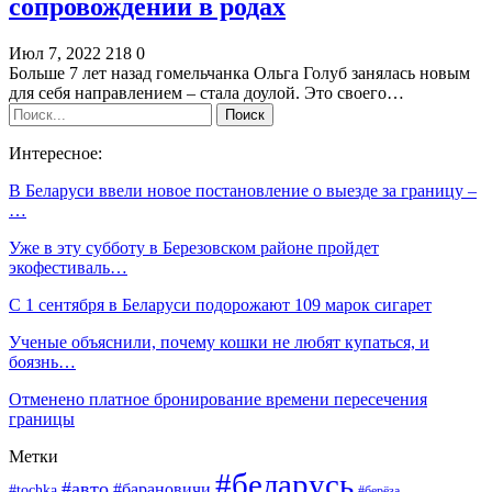
сопровождении в родах
Июл 7, 2022
218
0
Больше 7 лет назад гомельчанка Ольга Голуб занялась новым
для себя направлением – стала доулой. Это своего…
Интересное:
В Беларуси ввели новое постановление о выезде за границу –
…
Уже в эту субботу в Березовском районе пройдет
экофестиваль…
С 1 сентября в Беларуси подорожают 109 марок сигарет
Ученые объяснили, почему кошки не любят купаться, и
боязнь…
Отменено платное бронирование времени пересечения
границы
Метки
#беларусь
#авто
#барановичи
#tochka
#берёза