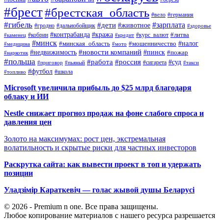
#брест
#брестская_область
#вело
#германия
#гибель
#дети
#зарплата
#животное
#гродно
#дальнобойщик
#здоровье
#контрабанда
#кража
#кобрин
#курс_валют
#литва
#каменец
#кредит
#минск
#налог
#мошенничество
#минская_область
#медицина
#мото
#новости компаний
#недвижимость
#пинск
#пожар
#наркотик
#польша
#работа
#россия
#суд
#сигарета
#приговор
#пьяный
#такси
#футбол
#школа
#топливо
Microsoft увеличила прибыль до $25 млрд благодаря
облаку и ИИ
Nestle снижает прогноз продаж на фоне слабого спроса и
давления цен
Золото на максимумах: рост цен, экстремальная
волатильность и скрытые риски для частных инвесторов
Раскрутка сайта: как вывести проект в топ и удержать
позиции
Уладзімір Караткевіч — голас жывой душы Беларусі
© 2026 - Premium n one. Все права защищены.
Любое копирование материалов с нашего ресурса разрешается