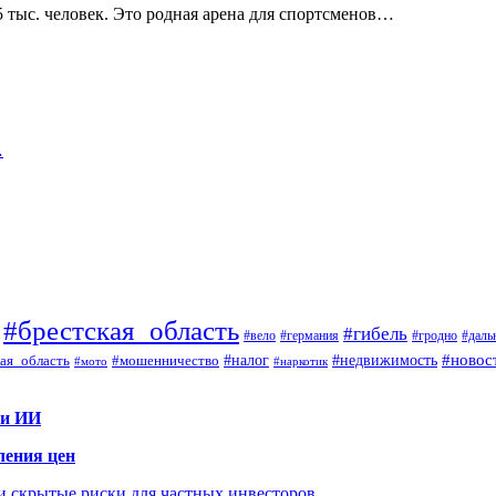
5 тыс. человек. Это родная арена для спортсменов…
…
#брестская_область
#гибель
#вело
#гродно
#даль
#германия
#налог
#новос
#мошенничество
#недвижимость
ая_область
#мото
#наркотик
 и ИИ
ления цен
 и скрытые риски для частных инвесторов