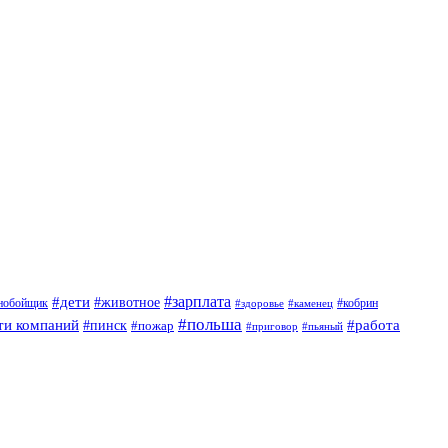
#дети
#зарплата
#животное
нобойщик
#кобрин
#здоровье
#каменец
#польша
ти компаний
#работа
#пинск
#пожар
#приговор
#пьяный