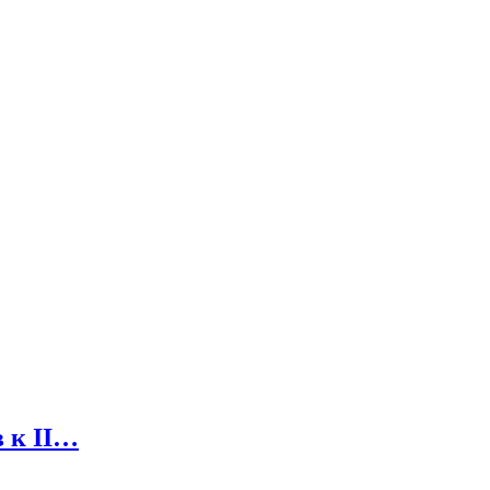
в к II…