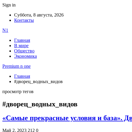
Sign in
Суббота, 8 августа, 2026
Контакты
N1
Главная
В мире
Общество
Экономика
Premium n one
Главная
#дворец_водных_видов
просмотр тегов
#дворец_водных_видов
«Самые прекрасные условия и база». Дв
Май 2, 2023
212
0