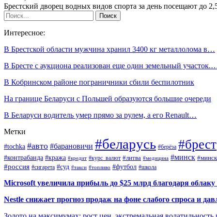
Брестский дворец водных видов спорта за день посещают до 2,
Интересное:
В Брестской области мужчина хранил 3400 кг металлолома в…
В Бресте с аукциона реализован еще один земельный участок.
В Кобринском районе пограничники сбили беспилотник
На границе Беларуси с Польшей образуются большие очереди
В Беларуси водитель умер прямо за рулем, а его Renault…
Метки
#беларусь
#брест
#авто
#барановичи
#tochka
#берёза
#минск
#контрабанда
#кража
#курс_валют
#литва
#минск
#кредит
#медицина
#россия
#футбол
#суд
#сигарета
#школа
#топливо
#такси
Microsoft увеличила прибыль до $25 млрд благодаря облаку
Nestle снижает прогноз продаж на фоне слабого спроса и дав
Золото на максимумах: рост цен, экстремальная волатильность